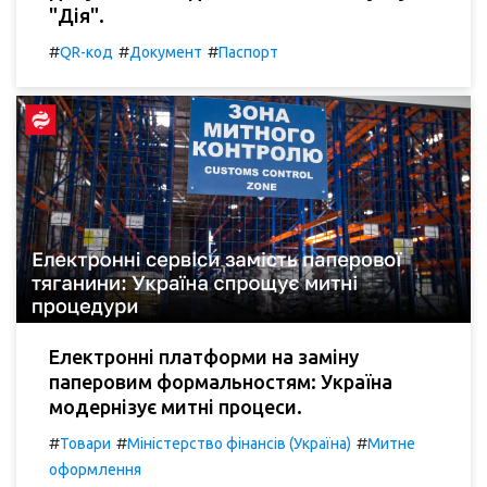
"Дія".
#
#
#
QR-код
Документ
Паспорт
Електронні платформи на заміну
паперовим формальностям: Україна
модернізує митні процеси.
#
#
#
Товари
Міністерство фінансів (Україна)
Митне
оформлення