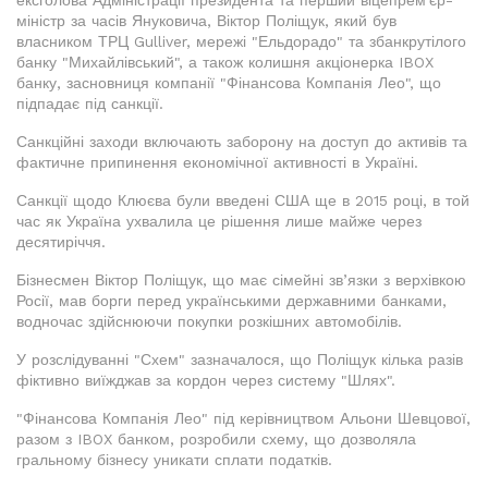
ексголова Адміністрації президента та перший віцепрем'єр-
міністр за часів Януковича, Віктор Поліщук, який був
власником ТРЦ Gulliver, мережі "Ельдорадо" та збанкрутілого
банку "Михайлівський", а також колишня акціонерка IBOX
банку, засновниця компанії "Фінансова Компанія Лео", що
підпадає під санкції.
Санкційні заходи включають заборону на доступ до активів та
фактичне припинення економічної активності в Україні.
Санкції щодо Клюєва були введені США ще в 2015 році, в той
час як Україна ухвалила це рішення лише майже через
десятиріччя.
Бізнесмен Віктор Поліщук, що має сімейні зв’язки з верхівкою
Росії, мав борги перед українськими державними банками,
водночас здійснюючи покупки розкішних автомобілів.
У розслідуванні "Схем" зазначалося, що Поліщук кілька разів
фіктивно виїжджав за кордон через систему "Шлях".
"Фінансова Компанія Лео" під керівництвом Альони Шевцової,
разом з IBOX банком, розробили схему, що дозволяла
гральному бізнесу уникати сплати податків.