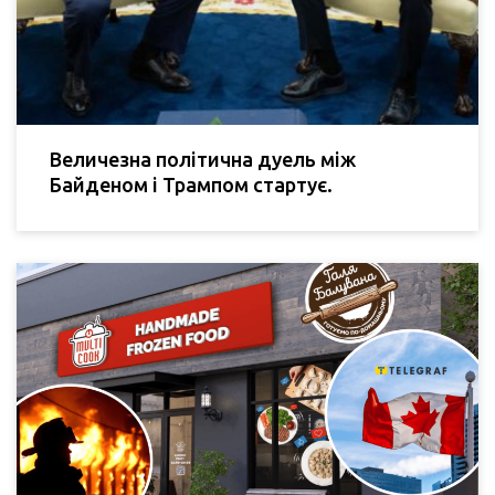
Величезна політична дуель між
Байденом і Трампом стартує.