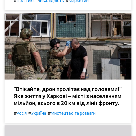
#
#
#
Політика
Інвалідність
Маркетинг
"Втікайте, дрон пролітає над головами!"
Яке життя у Харкові – місті з населенням
мільйон, всього в 20 км від лінії фронту.
#
#
#
Росія
Україна
Мистецтво та розваги