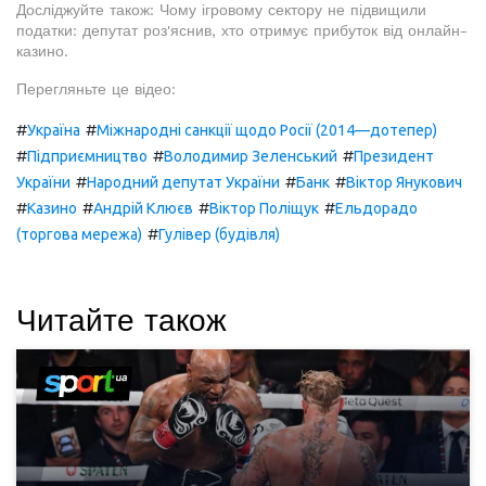
Досліджуйте також: Чому ігровому сектору не підвищили
податки: депутат роз'яснив, хто отримує прибуток від онлайн-
казино.
Перегляньте це відео:
#
#
Україна
Міжнародні санкції щодо Росії (2014—дотепер)
#
#
#
Підприємництво
Володимир Зеленський
Президент
#
#
#
України
Народний депутат України
Банк
Віктор Янукович
#
#
#
#
Казино
Андрій Клюєв
Віктор Поліщук
Ельдорадо
#
(торгова мережа)
Гулівер (будівля)
Читайте також