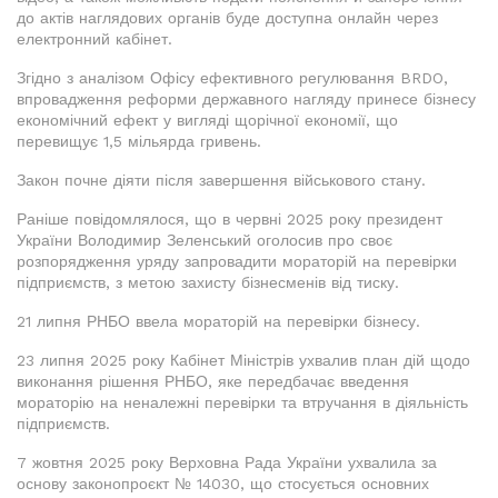
до актів наглядових органів буде доступна онлайн через
електронний кабінет.
Згідно з аналізом Офісу ефективного регулювання BRDO,
впровадження реформи державного нагляду принесе бізнесу
економічний ефект у вигляді щорічної економії, що
перевищує 1,5 мільярда гривень.
Закон почне діяти після завершення військового стану.
Раніше повідомлялося, що в червні 2025 року президент
України Володимир Зеленський оголосив про своє
розпорядження уряду запровадити мораторій на перевірки
підприємств, з метою захисту бізнесменів від тиску.
21 липня РНБО ввела мораторій на перевірки бізнесу.
23 липня 2025 року Кабінет Міністрів ухвалив план дій щодо
виконання рішення РНБО, яке передбачає введення
мораторію на неналежні перевірки та втручання в діяльність
підприємств.
7 жовтня 2025 року Верховна Рада України ухвалила за
основу законопроєкт № 14030, що стосується основних