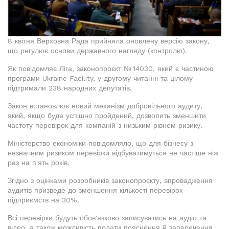
8 квітня Верховна Рада прийняла оновлену версію закону,
що регулює основи державного нагляду (контролю).
Як повідомляє Ліга, законопроєкт № 14030, який є частиною
програми Ukraine Facility, у другому читанні та цілому
підтримали 238 народних депутатів.
Закон встановлює новий механізм добровільного аудиту,
який, якщо буде успішно пройдений, дозволить зменшити
частоту перевірок для компаній з низьким рівнем ризику.
Міністерство економіки повідомляло, що для бізнесу з
незначним ризиком перевірки відбуватимуться не частіше ніж
раз на п'ять років.
Згідно з оцінками розробників законопроєкту, впровадження
аудитів призведе до зменшення кількості перевірок
підприємств на 30%.
Всі перевірки будуть обов'язково записуватись на аудіо та
відео, а також можливість подати пояснення й заперечення