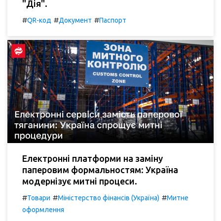
"Дія".
#
#
#
QR-код
Документ
Паспорт
Електронні платформи на заміну
паперовим формальностям: Україна
модернізує митні процеси.
#
#
#
Товари
Міністерство фінансів (Україна)
Митне
оформлення