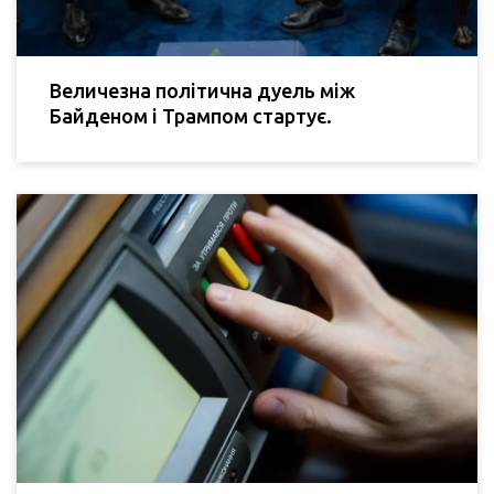
Величезна політична дуель між
Байденом і Трампом стартує.