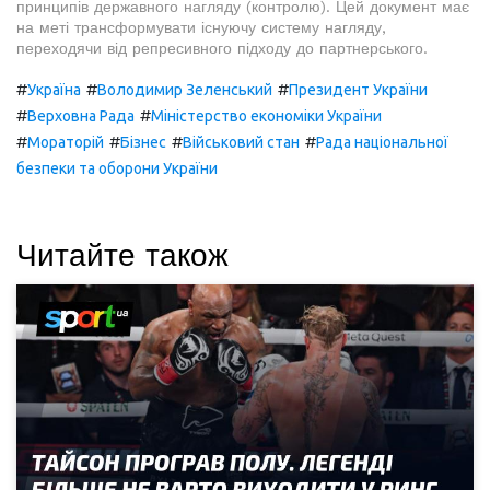
принципів державного нагляду (контролю). Цей документ має
на меті трансформувати існуючу систему нагляду,
переходячи від репресивного підходу до партнерського.
#
#
#
Україна
Володимир Зеленський
Президент України
#
#
Верховна Рада
Міністерство економіки України
#
#
#
#
Мораторій
Бізнес
Військовий стан
Рада національної
безпеки та оборони України
Читайте також