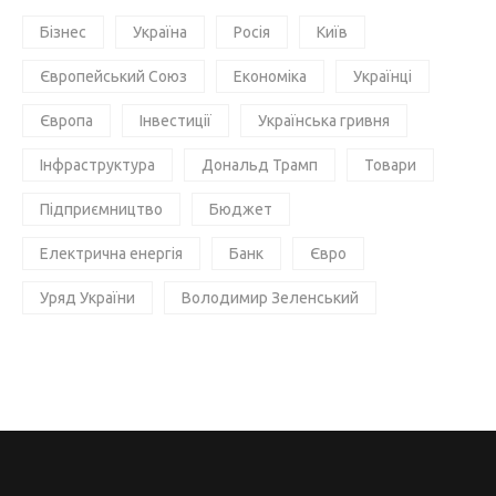
Бізнес
Україна
Росія
Київ
Європейський Союз
Економіка
Українці
Європа
Інвестиції
Українська гривня
Інфраструктура
Дональд Трамп
Товари
Підприємництво
Бюджет
Електрична енергія
Банк
Євро
Уряд України
Володимир Зеленський