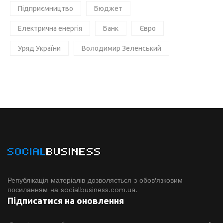
Підприємництво
Бюджет
Електрична енергія
Банк
Євро
Уряд України
Володимир Зеленський
SOCIAL
BUSINESS
Републікація матеріалів дозволяється з обов'язковим
посиланням на socialbusiness.com.ua.
Підписатися на оновлення