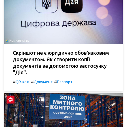
Скріншот не є юридично обов'язковим
документом. Як створити копії
документів за допомогою застосунку
"Дія".
#
#
#
QR-код
Документ
Паспорт