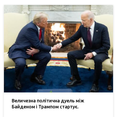
Величезна політична дуель між
Байденом і Трампом стартує.