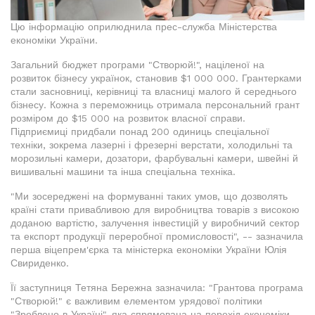
Цю інформацію оприлюднила прес-служба Міністерства
економіки України.
Загальний бюджет програми "Створюй!", націленої на
розвиток бізнесу українок, становив $1 000 000. Грантерками
стали засновниці, керівниці та власниці малого й середнього
бізнесу. Кожна з переможниць отримала персональний грант
розміром до $15 000 на розвиток власної справи.
Підприємиці придбали понад 200 одиниць спеціальної
техніки, зокрема лазерні і фрезерні верстати, холодильні та
морозильні камери, дозатори, фарбувальні камери, швейні й
вишивальні машини та інша спеціальна техніка.
"Ми зосереджені на формуванні таких умов, що дозволять
країні стати привабливою для виробництва товарів з високою
доданою вартістю, залучення інвестицій у виробничий сектор
та експорт продукції переробної промисловості", -- зазначила
перша віцепрем'єрка та міністерка економіки України Юлія
Свириденко.
Її заступниця Тетяна Бережна зазначила: "Грантова програма
"Створюй!" є важливим елементом урядової політики
"Зроблено в Україні", яка спрямована на перехід економіки