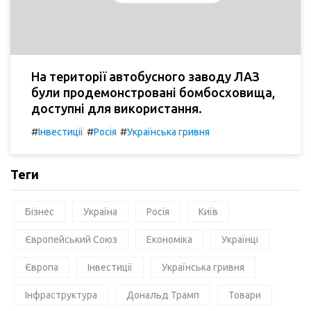
На території автобусного заводу ЛАЗ
були продемонстровані бомбосховища,
доступні для використання.
#
#
#
Інвестиції
Росія
Українська гривня
Теги
Бізнес
Україна
Росія
Київ
Європейський Союз
Економіка
Українці
Європа
Інвестиції
Українська гривня
Інфраструктура
Дональд Трамп
Товари