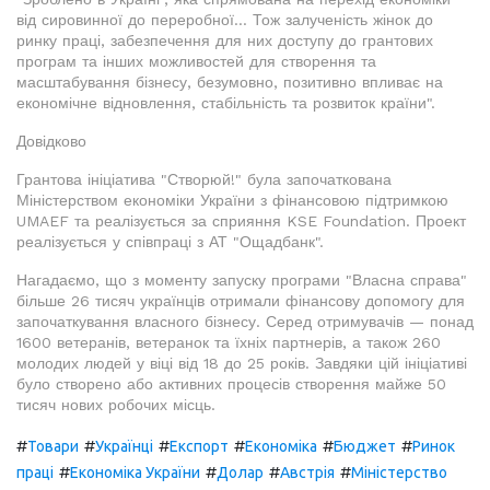
від сировинної до переробної... Тож залученість жінок до
ринку праці, забезпечення для них доступу до грантових
програм та інших можливостей для створення та
масштабування бізнесу, безумовно, позитивно впливає на
економічне відновлення, стабільність та розвиток країни".
Довідково
Грантова ініціатива "Створюй!" була започаткована
Міністерством економіки України з фінансовою підтримкою
UMAEF та реалізується за сприяння KSE Foundation. Проект
реалізується у співпраці з АТ "Ощадбанк".
Нагадаємо, що з моменту запуску програми "Власна справа"
більше 26 тисяч українців отримали фінансову допомогу для
започаткування власного бізнесу. Серед отримувачів — понад
1600 ветеранів, ветеранок та їхніх партнерів, а також 260
молодих людей у віці від 18 до 25 років. Завдяки цій ініціативі
було створено або активних процесів створення майже 50
тисяч нових робочих місць.
#
#
#
#
#
#
Товари
Українці
Експорт
Економіка
Бюджет
Ринок
#
#
#
#
праці
Економіка України
Долар
Австрія
Міністерство