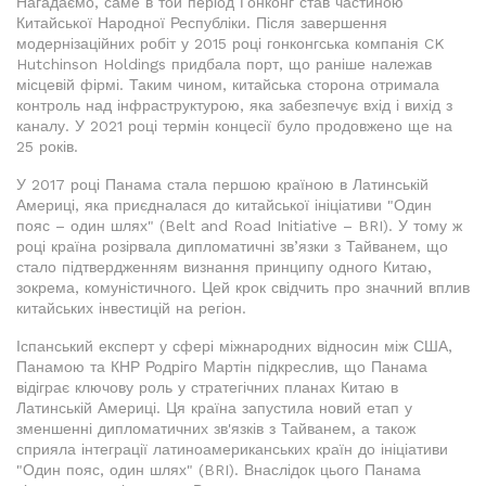
Нагадаємо, саме в той період Гонконг став частиною
Китайської Народної Республіки. Після завершення
модернізаційних робіт у 2015 році гонконгська компанія CK
Hutchinson Holdings придбала порт, що раніше належав
місцевій фірмі. Таким чином, китайська сторона отримала
контроль над інфраструктурою, яка забезпечує вхід і вихід з
каналу. У 2021 році термін концесії було продовжено ще на
25 років.
У 2017 році Панама стала першою країною в Латинській
Америці, яка приєдналася до китайської ініціативи "Один
пояс – один шлях" (Belt and Road Initiative – BRI). У тому ж
році країна розірвала дипломатичні зв’язки з Тайванем, що
стало підтвердженням визнання принципу одного Китаю,
зокрема, комуністичного. Цей крок свідчить про значний вплив
китайських інвестицій на регіон.
Іспанський експерт у сфері міжнародних відносин між США,
Панамою та КНР Родріго Мартін підкреслив, що Панама
відіграє ключову роль у стратегічних планах Китаю в
Латинській Америці. Ця країна запустила новий етап у
зменшенні дипломатичних зв'язків з Тайванем, а також
сприяла інтеграції латиноамериканських країн до ініціативи
"Один пояс, один шлях" (BRI). Внаслідок цього Панама