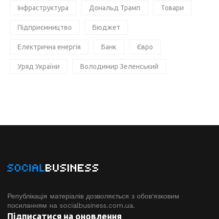
Інфраструктура
Дональд Трамп
Товари
Підприємництво
Бюджет
Електрична енергія
Банк
Євро
Уряд України
Володимир Зеленський
SOCIAL
BUSINESS
Републікація матеріалів дозволяється з обов'язковим
посиланням на socialbusiness.com.ua.
Підписатися на оновлення