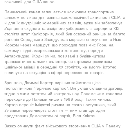
важливий для США канал.
Панамський канал залишається ключовим транспортним
шляхом не лише для зовнішньоекономічної активності США, а
й для їх внутрішніх комерційних зв'язків, адже він забезпечує
з'єднання східного та західного узбережжя. Із середини XIX
століття штат Каліфорнія, який був освоєний раніше за багато
регіонів Середнього Заходу, мав морське сполучення з Нью-
Йорком через маршрут, що проходив повз мис Горн, на
самому півдні американського континенту, поряд з
Антарктидою. Жодні зміни, пов'язані з будівництвом
трансконтинентальних залізниць чи стрімким розвитком
цивільної авіації в середині XX століття, не змогли істотно
вплинути на ситуацію в сфері перевезення товарів.
Зрештою, Джиммі Картер вирішив зайнятися цією
геополітичною "гарячою картою". Він уклав складний договір,
згідно з яким остаточний контроль над Панамським каналом
переходив до Панами лише в 1999 році. Таким чином,
Картер переніс іміджеві ризики на свого наступника, який
з’явився через чверть століття — ним став ще один
представник Демократичної партії, Білл Клінтон.
Важко оминути факт військового вторгнення США у Панаму