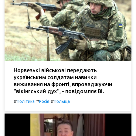
Норвезькі військові передають
українським солдатам навички
виживання на фронті, впроваджуючи
"вікінгський дух", - повідомляє BI.
#
#
#
Політика
Росія
Польща