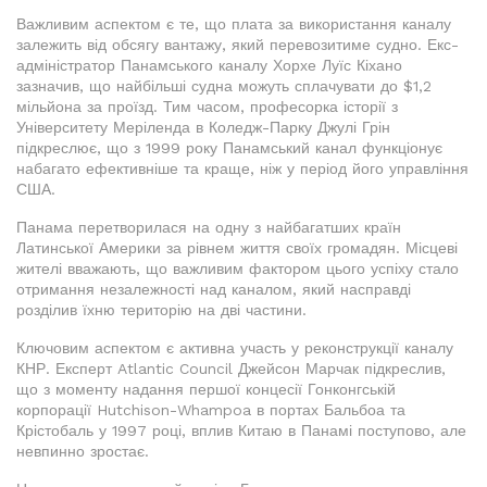
Важливим аспектом є те, що плата за використання каналу
залежить від обсягу вантажу, який перевозитиме судно. Екс-
адміністратор Панамського каналу Хорхе Луїс Кіхано
зазначив, що найбільші судна можуть сплачувати до $1,2
мільйона за проїзд. Тим часом, професорка історії з
Університету Меріленда в Коледж-Парку Джулі Грін
підкреслює, що з 1999 року Панамський канал функціонує
набагато ефективніше та краще, ніж у період його управління
США.
Панама перетворилася на одну з найбагатших країн
Латинської Америки за рівнем життя своїх громадян. Місцеві
жителі вважають, що важливим фактором цього успіху стало
отримання незалежності над каналом, який насправді
розділив їхню територію на дві частини.
Ключовим аспектом є активна участь у реконструкції каналу
КНР. Експерт Atlantic Council Джейсон Марчак підкреслив,
що з моменту надання першої концесії Гонконгській
корпорації Hutchison-Whampoa в портах Бальбоа та
Крістобаль у 1997 році, вплив Китаю в Панамі поступово, але
невпинно зростає.