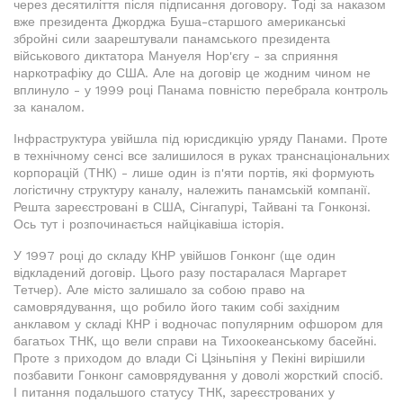
через десятиліття після підписання договору. Тоді за наказом
вже президента Джорджа Буша-старшого американські
збройні сили заарештували панамського президента
військового диктатора Мануеля Нор'єгу - за сприяння
наркотрафіку до США. Але на договір це жодним чином не
вплинуло - у 1999 році Панама повністю перебрала контроль
за каналом.
Інфраструктура увійшла під юрисдикцію уряду Панами. Проте
в технічному сенсі все залишилося в руках транснаціональних
корпорацій (ТНК) - лише один із п'яти портів, які формують
логістичну структуру каналу, належить панамській компанії.
Решта зареєстровані в США, Сінгапурі, Тайвані та Гонконзі.
Ось тут i розпочинається найцікавіша iсторiя.
У 1997 році до складу КНР увійшов Гонконг (ще один
відкладений договір. Цього разу постаралася Маргарет
Тетчер). Але місто залишало за собою право на
самоврядування, що робило його таким собі західним
анклавом у складі КНР і водночас популярним офшором для
багатьох ТНК, що вели справи на Тихоокеанському басейні.
Проте з приходом до влади Сі Цзіньпіня у Пекіні вирішили
позбавити Гонконг самоврядування у доволі жорсткий спосіб.
І питання подальшого статусу ТНК, зареєстрованих у