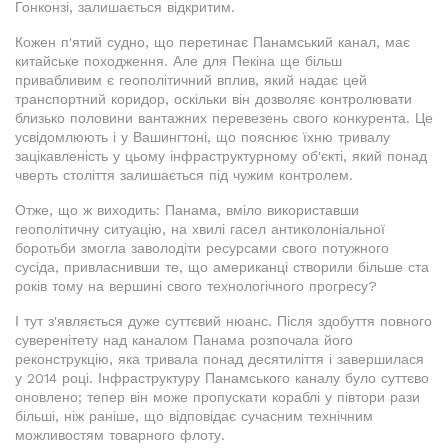
Гонконзі, залишається відкритим.
Кожен п'ятий судно, що перетинає Панамський канал, має
китайське походження. Але для Пекіна ще більш
привабливим є геополітичний вплив, який надає цей
транспортний коридор, оскільки він дозволяє контролювати
близько половини вантажних перевезень свого конкурента. Це
усвідомлюють і у Вашингтоні, що пояснює їхню тривалу
зацікавленість у цьому інфраструктурному об'єкті, який понад
чверть століття залишається під чужим контролем.
Отже, що ж виходить: Панама, вміло використавши
геополітичну ситуацію, на хвилі гасел антиколоніальної
боротьби змогла заволодіти ресурсами свого потужного
сусіда, привласнивши те, що американці створили більше ста
років тому на вершині свого технологічного прогресу?
І тут з'являється дуже суттєвий нюанс. Після здобуття повного
суверенітету над каналом Панама розпочала його
реконструкцію, яка тривала понад десятиліття і завершилася
у 2014 році. Інфраструктуру Панамського каналу було суттєво
оновлено; тепер він може пропускати кораблі у півтори рази
більші, ніж раніше, що відповідає сучасним технічним
можливостям товарного флоту.