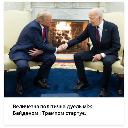
Величезна політична дуель між
Байденом і Трампом стартує.