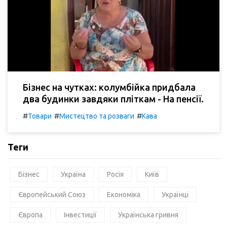
Бізнес на чутках: колумбійка придбала
два будинки завдяки пліткам - На пенсії.
#
#
#
Товари
Мистецтво та розваги
Кава
Теги
Бізнес
Україна
Росія
Київ
Європейський Союз
Економіка
Українці
Європа
Інвестиції
Українська гривня