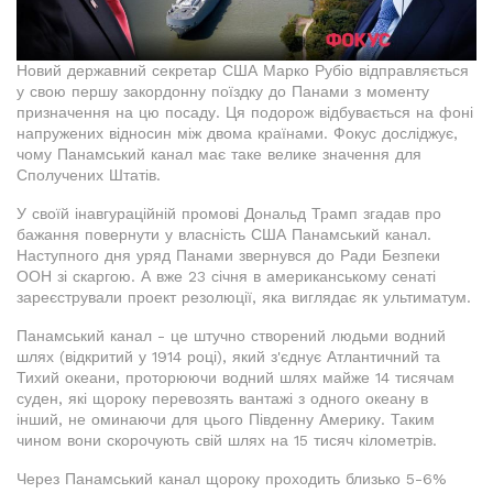
Новий державний секретар США Марко Рубіо відправляється
у свою першу закордонну поїздку до Панами з моменту
призначення на цю посаду. Ця подорож відбувається на фоні
напружених відносин між двома країнами. Фокус досліджує,
чому Панамський канал має таке велике значення для
Сполучених Штатів.
У своїй інавгураційній промові Дональд Трамп згадав про
бажання повернути у власність США Панамський канал.
Наступного дня уряд Панами звернувся до Ради Безпеки
ООН зі скаргою. А вже 23 січня в американському сенаті
зареєстрували проект резолюції, яка виглядає як ультиматум.
Панамський канал - це штучно створений людьми водний
шлях (відкритий у 1914 році), який з'єднує Атлантичний та
Тихий океани, проторюючи водний шлях майже 14 тисячам
суден, які щороку перевозять вантажі з одного океану в
інший, не оминаючи для цього Південну Америку. Таким
чином вони скорочують свій шлях на 15 тисяч кілометрів.
Через Панамський канал щороку проходить близько 5-6%