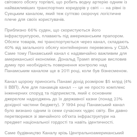
світового обсягу торгівлі, що робить водну артерію одним із
найважливіших транспортних коридорів у світі -- на рівні із
Суецьким каналом, який теж суттєво скорочує логістичне
плече для своїх користувачів.
Приблизно 66% суден, що скористуються його
інфраструктурою, плавають під американським прапором.
Обсяги товарів, які транспортуються через канал, складають
40% від загального обсягу контейнерних перевезень у США.
Саме тому Панамський канал є надзвичайно важливим для
американської економіки. Дональд Трамп вперше висловив
думку про необхідність повернення контролю над
Панамським каналом ще в 2011 році, коли був бізнесменом.
Канал щороку приносить Панамі дохід розміром $5 млрд (4%
її ВВП). Але для панамців канал -- це не просто комплекс
інженерних споруд та підприємств, який є основним
джерелом надходжень до їх державної казни (понад 23%
дохідної частини бюджету). У 1994 році Панамський канал
було визнано одним із семи сучасних чудес світу. Він давно
перетворився зі звичайного об'єкта інфраструктури на
предмет національної гордості та навіть ідентичності.
Саме будівництво Каналу крізь Центральноамериканський