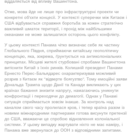
віддаляється від впливу Вашингтона.
Отже, мова йде не лише про інфраструктурні проекти чи
конкретні об'єкти концесії. У контексті суперечки між Китаєм і
США відбувається справжня боротьба за кожен стратегічно
важливий шматок території, і прохід між найбільшими
океанами не може залишатися осторонь цього конфлікту.
У цьому контексті Панама чітко визначає себе як частину
Глобального Півдня, сприймаючи китайську геополітичну
концепцію, яка, зокрема, ґрунтується на антиколоніальних
принципах. Місцеві жителі стурбовані спробами Вашингтона
витіснити Китай з їхніх ринків. Колишній президент Панами
Ернесто Перес-Бальядарес охарактеризував можливий
розрив з Китаєм як "відверте боягузтво". Тому емоційні заяви
Дональда Трампа щодо Данії та Канади викликають у цих
країнах бажання знизити напругу, намагаючись уникнути
конфронтації і переходячи до демагогії. Однак у Панамі
ситуація сприймається зовсім інакше. За контроль над
каналом свого часу пролилася кров, і тепер країна разом із
новими міжнародними партнерами готова висунути претензії
до США, вважаючи це спробою відновлення колоніальної
системи. У цьому випадку жартувати ніхто не має наміру, і
Панама вже звернулася до ООН з відповідними запитами.