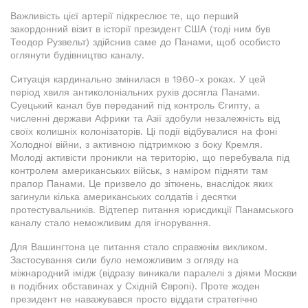
Важливість цієї артерії підкреслює те, що перший
закордонний візит в історії президент США (тоді ним був
Теодор Рузвельт) здійснив саме до Панами, щоб особисто
оглянути будівництво каналу.
Ситуація кардинально змінилася в 1960-х роках. У цей
період хвиля антиколоніальних рухів досягла Панами.
Суецький канал був переданий під контроль Єгипту, а
численні держави Африки та Азії здобули незалежність від
своїх колишніх колонізаторів. Ці події відбувалися на фоні
Холодної війни, з активною підтримкою з боку Кремля.
Молоді активісти проникли на територію, що перебувала під
контролем американських військ, з наміром підняти там
прапор Панами. Це призвело до зіткнень, внаслідок яких
загинули кілька американських солдатів і десятки
протестувальників. Відтепер питання юрисдикції Панамського
каналу стало неможливим для ігнорування.
Для Вашингтона це питання стало справжнім викликом.
Застосування сили було неможливим з огляду на
міжнародний імідж (відразу виникали паралелі з діями Москви
в подібних обставинах у Східній Європі). Проте жоден
президент не наважувався просто віддати стратегічно