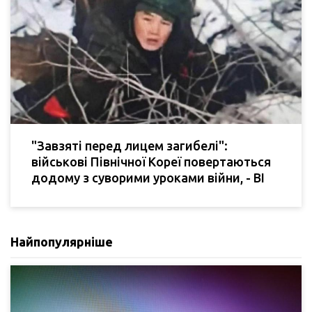
"Завзяті перед лицем загибелі":
військові Північної Кореї повертаються
додому з суворими уроками війни, - BI
Найпопулярніше