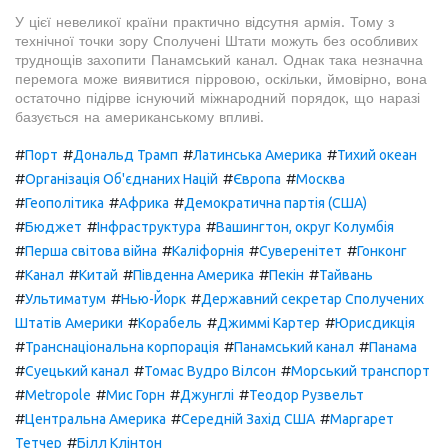
У цієї невеликої країни практично відсутня армія. Тому з
технічної точки зору Сполучені Штати можуть без особливих
труднощів захопити Панамський канал. Однак така незначна
перемога може виявитися пірровою, оскільки, ймовірно, вона
остаточно підірве існуючий міжнародний порядок, що наразі
базується на американському впливі.
#
#
#
#
Порт
Дональд Трамп
Латинська Америка
Тихий океан
#
#
#
Організація Об'єднаних Націй
Європа
Москва
#
#
#
Геополітика
Африка
Демократична партія (США)
#
#
#
Бюджет
Інфраструктура
Вашингтон, округ Колумбія
#
#
#
#
Перша світова війна
Каліфорнія
Суверенітет
Гонконг
#
#
#
#
#
Канал
Китай
Південна Америка
Пекін
Тайвань
#
#
#
Ультиматум
Нью-Йорк
Державний секретар Сполучених
#
#
#
Штатів Америки
Корабель
Джиммі Картер
Юрисдикція
#
#
#
Транснаціональна корпорація
Панамський канал
Панама
#
#
#
Суецький канал
Томас Вудро Вілсон
Морський транспорт
#
#
#
#
Metropole
Мис Горн
Джунглі
Теодор Рузвельт
#
#
#
Центральна Америка
Середній Захід США
Маргарет
#
Тетчер
Білл Клінтон