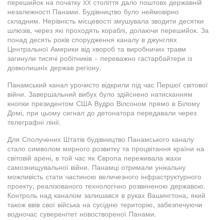
перешийок на початку XX століття дало поштовх державній
незалежності Панами. Будівництво було неймовірно
складним. Нерівність місцевості змушувала зводити десятки
шлюзів, через які проходять кораблі, долаючи перешийок. За
понад десять років спорудження каналу в джунглях
Центральної Америки від хвороб та виробничих травм
загинули тисячі робітників - переважно гастарбайтери із
довколишніх держав регіону.
Панамський канал урочисто відкрили під час Першої світової
війни. Завершальний вибух було здійснено натисканням
кнопки президентом США Вудро Вілсоном прямо в Білому
Домі, при цьому сигнал до детонатора передавали через
телеграфні лінії.
Для Сполучених Штатів будівництво Панамського каналу
стало символом мирного розвитку та процвітання країни на
світовій арені, в той час як Європа переживала жахи
самознищувальної війни. Панамці отримали унікальну
можливість стати частиною величезного інфраструктурного
проекту, реалізованого технологічно розвиненою державою.
Контроль над каналом залишався в руках Вашингтона, який
також ввів свої війська на сусідню територію, забезпечуючи
водночас суверенітет новоствореної Панами.