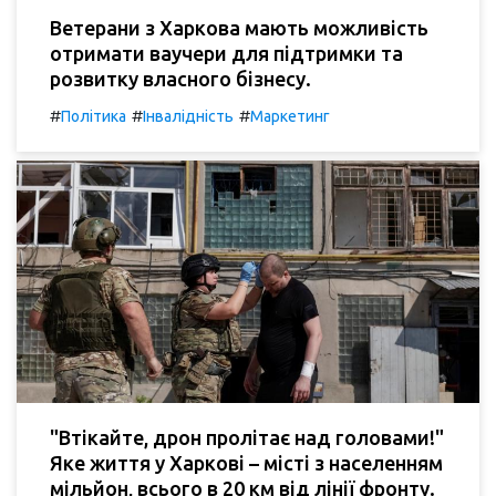
Ветерани з Харкова мають можливість
отримати ваучери для підтримки та
розвитку власного бізнесу.
#
#
#
Політика
Інвалідність
Маркетинг
"Втікайте, дрон пролітає над головами!"
Яке життя у Харкові – місті з населенням
мільйон, всього в 20 км від лінії фронту.