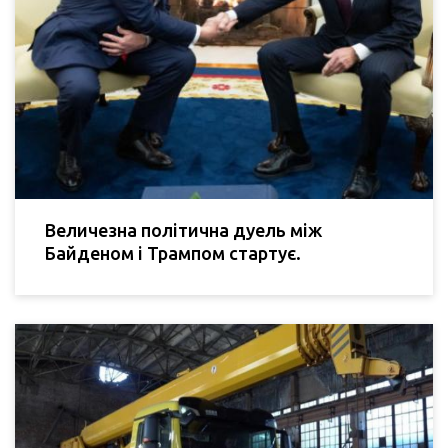
Величезна політична дуель між
Байденом і Трампом стартує.