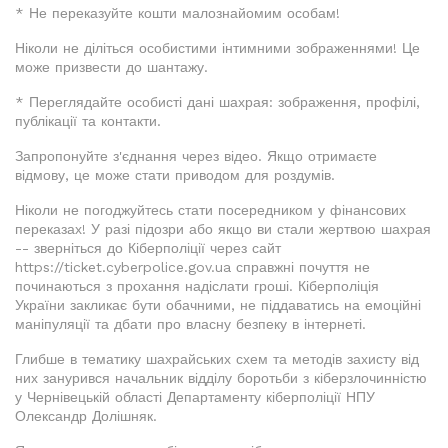
* Не переказуйте кошти малознайомим особам!
Ніколи не діліться особистими інтимними зображеннями! Це
може призвести до шантажу.
* Переглядайте особисті дані шахрая: зображення, профілі,
публікації та контакти.
Запропонуйте з'єднання через відео. Якщо отримаєте
відмову, це може стати приводом для роздумів.
Ніколи не погоджуйтесь стати посередником у фінансових
переказах! У разі підозри або якщо ви стали жертвою шахрая
-- зверніться до Кіберполіції через сайт
https://ticket.cyberpolice.gov.ua справжні почуття не
починаються з прохання надіслати гроші. Кіберполіція
України закликає бути обачними, не піддаватись на емоційні
маніпуляції та дбати про власну безпеку в інтернеті.
Глибше в тематику шахрайських схем та методів захисту від
них занурився начальник відділу боротьби з кіберзлочинністю
у Чернівецькій області Департаменту кіберполіції НПУ
Олександр Долішняк.