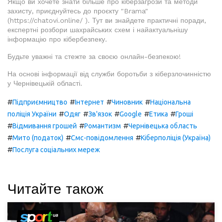
Якщо ви хочете знати більше про кіберзагрози та методи
захисту, приєднуйтесь до проєкту "Brama"
(https://chatovi.online/ ). Тут ви знайдете практичні поради,
експертні розбори шахрайських схем і найактуальнішу
інформацію про кібербезпеку.
Будьте уважні та стежте за своєю онлайн-безпекою!
На основі інформації від служби боротьби з кіберзлочинністю
у Чернівецькій області.
#
#
#
#
Підприємництво
Інтернет
Чиновник
Національна
#
#
#
#
#
поліція України
Одяг
Зв'язок
Google
Етика
Гроші
#
#
#
Відмивання грошей
Романтизм
Чернівецька область
#
#
#
Мито (податок)
Смс-повідомлення
Кіберполіція (Україна)
#
Послуга соціальних мереж
Читайте також