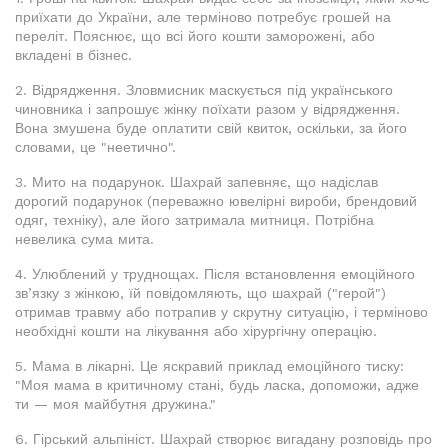
приїхати до України, але терміново потребує грошей на
переліт. Пояснює, що всі його кошти заморожені, або
вкладені в бізнес.
2. Відрядження. Зловмисник маскується під українського
чиновника і запрошує жінку поїхати разом у відрядження.
Вона змушена буде оплатити свій квиток, оскільки, за його
словами, це "неетично".
3. Мито на подарунок. Шахрай запевняє, що надіслав
дорогий подарунок (переважно ювелірні вироби, брендовий
одяг, техніку), але його затримала митниця. Потрібна
невелика сума мита.
4. Улюблений у труднощах. Після встановлення емоційного
зв’язку з жінкою, їй повідомляють, що шахрай ("герой")
отримав травму або потрапив у скрутну ситуацію, і терміново
необхідні кошти на лікування або хірургічну операцію.
5. Мама в лікарні. Це яскравий приклад емоційного тиску:
"Моя мама в критичному стані, будь ласка, допоможи, адже
ти — моя майбутня дружина."
6. Гірський альпініст. Шахрай створює вигадану розповідь про