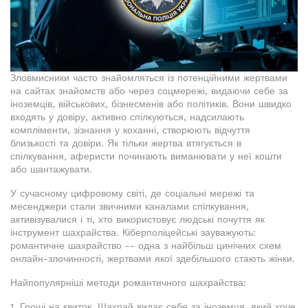
Зловмисники часто знайомляться із потенційними жертвами
на сайтах знайомств або через соцмережі, видаючи себе за
іноземців, військових, бізнесменів або політиків. Вони швидко
входять у довіру, активно спілкуються, надсилають
компліменти, зізнання у коханні, створюють відчуття
близькості та довіри. Як тільки жертва втягується в
спілкування, аферисти починають виманювати у неї кошти
або шантажувати.
У сучасному цифровому світі, де соціальні мережі та
месенджери стали звичними каналами спілкування,
активізувалися і ті, хто використовує людські почуття як
інструмент шахрайства. Кіберполіцейські зауважують:
романтичне шахрайство -- одна з найбільш цинічних схем
онлайн-злочинності, жертвами якої здебільшого стають жінки.
Найпопулярніші методи романтичного шахрайства:
1. Гроші на квиток. Шахрай видає себе за іноземця, який хоче