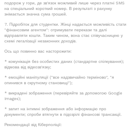
подорож у гори, де зв'язок можливий лише через платні SMS
на спеціальний короткий номер. В результаті з рахунку
знімається значна сума грошей.
7. Підробіток для студентки. Жінці надається можливість стати
"фінансовим агентом": отримувати перекази та далі
відправляти кошти. Таким чином, вона стає співучасницею у
схемі легалізації незаконних доходів.
Ось що повинно вас насторожити:
* комунікація без особистих даних (стандартне спілкування);
відмова від відеозв'язку;
* емоційні маніпуляції ("все надзвичайно терміново", "я
опинився в скрутному становищі");
* викрадені зображення (перевіряйте за допомогою Google
Images);
* запит на інтимні зображення або інформацію про
документи; спроби втягнути в підозрілі фінансові трансакції.
Рекомендації від Кіберполіції: