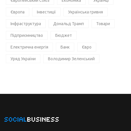
Європейський Союз
Економіка
Українці
Європа
Інвестиції
Українська гривня
Інфраструктура
Дональд Трамп
Товари
Підприємництво
Бюджет
Електрична енергія
Банк
Євро
Уряд України
Володимир Зеленський
SOCIAL
BUSINESS