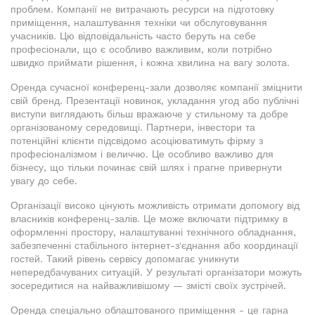
проблем. Компанії не витрачають ресурси на підготовку
приміщення, налаштування техніки чи обслуговування
учасників. Цю відповідальність часто беруть на себе
професіонали, що є особливо важливим, коли потрібно
швидко приймати рішення, і кожна хвилина на вагу золота.
Оренда сучасної конференц-зали дозволяє компанії зміцнити
свій бренд. Презентації новинок, укладання угод або публічні
виступи виглядають більш вражаюче у стильному та добре
організованому середовищі. Партнери, інвестори та
потенційні клієнти підсвідомо асоціюватимуть фірму з
професіоналізмом і величчю. Це особливо важливо для
бізнесу, що тільки починає свій шлях і прагне привернути
увагу до себе.
Організації високо цінують можливість отримати допомогу від
власників конференц-залів. Це може включати підтримку в
оформленні простору, налаштуванні технічного обладнання,
забезпеченні стабільного інтернет-з'єднання або координації
гостей. Такий рівень сервісу допомагає уникнути
непередбачуваних ситуацій. У результаті організатори можуть
зосередитися на найважливішому — змісті своїх зустрічей.
Оренда спеціально облаштованого приміщення - це гарна