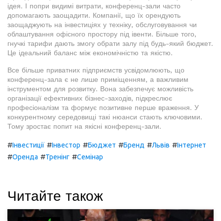
ідея. І попри видимі витрати, конференц-зали часто
допомагають заощадити. Компанії, що їх орендують
заощаджують на інвестиціях у техніку, обслуговування чи
облаштування офісного простору під івенти. Більше того,
гнучкі тарифи дають змогу обрати залу під будь-який бюджет.
Це ідеальний баланс між економічністю та якістю.
Все більше приватних підприємств усвідомлюють, що
конференц-зала є не лише приміщенням, а важливим
інструментом для розвитку. Вона забезпечує можливість
організації ефективних бізнес-заходів, підкреслює
професіоналізм та формує позитивне перше враження. У
конкурентному середовищі такі нюанси стають ключовими.
Тому зростає попит на якісні конференц-зали.
#
#
#
#
#
#
Інвестиції
Інвестор
Бюджет
Бренд
Львів
Інтернет
#
#
#
Оренда
Тренінг
Семінар
Читайте також