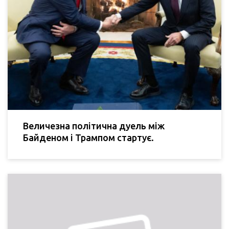
Величезна політична дуель між
Байденом і Трампом стартує.