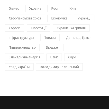
Бізнес
Україна
Росія
Київ
Європейський Союз
Економіка
Українці
Європа
Інвестиції
Українська гривня
Інфраструктура
Товари
Дональд Трамп
Підприємництво
Бюджет
Електрична енергія
Банк
Євро
Уряд України
Володимир Зеленський