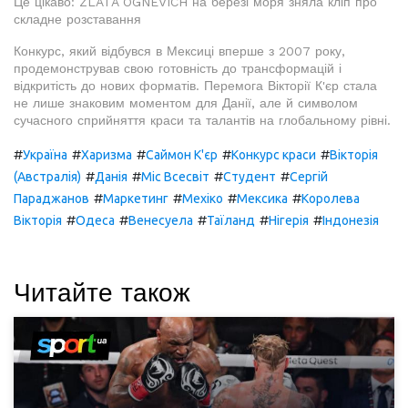
Це цікаво: ZLATA OGNEVICH на березі моря зняла кліп про
складне розставання
Конкурс, який відбувся в Мексиці вперше з 2007 року,
продемонстрував свою готовність до трансформацій і
відкритість до нових форматів. Перемога Вікторії К'єр стала
не лише знаковим моментом для Данії, але й символом
сучасного сприйняття краси та талантів на глобальному рівні.
#
#
#
#
#
Україна
Харизма
Саймон К'єр
Конкурс краси
Вікторія
#
#
#
#
(Австралія)
Данія
Міс Всесвіт
Студент
Сергій
#
#
#
#
Параджанов
Маркетинг
Мехіко
Мексика
Королева
#
#
#
#
#
Вікторія
Одеса
Венесуела
Таїланд
Нігерія
Індонезія
Читайте також