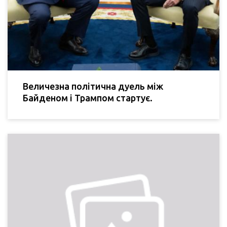
Величезна політична дуель між
Байденом і Трампом стартує.