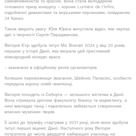
самовпевненістю та красою. Вона стала володаркою
головного призу конкурсу – корони Lumière de l'Infini,
оздобленої діамантами та морськими перлинами, повідомляє
24 Канал.
Також зверніть увагу: Юля Юріна випустила відео, яке черпає
ідеї з творчості Сергія Параджанова.
Вікторія К'єр здобула титул Міс Всесвіт 2024 у віці 20 років,
першою у історії Данії, яка виграла цей престижний
міжнародний конкурс краси.
- зазначено в офіційному релізі організаторів.
Колишня переможниця змагання, Шейнніс Паласіос, особисто
передала корону новій чемпіонці.
Вікторія походить із Себорга — затишного містечка в Данії.
Вона отримала диплом факультету бізнесу та маркетингу, а
нині викладає танці і паралельно займається створенням
власних музичних творів.
Її шлях до тріумфу стартував у 2021 році, коли вона здобула
титул першої віцеміс Данії. Наступного року Вікторія
потрапила до числа двадцяти найкращих учасниць на