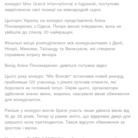
конкурсі Miss Grand International в Індонезії, поступово
закріплюючи свої позиції на міжнародній сцені.
Цьогоріч Україну на конкурсі представляла Аліна
Пономаренко з Одеси. Попри високі очікування, вона не
увійшла до списку 30 найкращих.
Фінальні місця розподілилися між конкурсантками з Данії,
Нігерії, Мексики, Таїланду та Венесуели, які створили
справжню інтригу вечора.
Вихід Аліни Пономаренко: дивіться потужне відео
Цього року конкурс "Міс Всесвіт" встановив новий рекорд,
прийнявши 125 учасниць з різних куточків планети, які
боролися за головний титул. Окрім цього, організатори
здійснили значні зміни, зокрема, скасували вікові обмеження
для конкурсанток.
Раніше у конкурсі могли брати участь лише дівчата віком від
18 до 28 років. Тепер ці рамки знято, що відкриває двері для
ширшого кола претенденток. Також відсутні обмеження за
зростом і вагою.