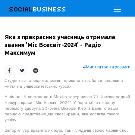
SOCIAL
BUSINESS
Яка з прекрасних учасниць отримала
звання 'Міс Всесвіт-2024' - Радіо
Максимум
#
Мистецтво та розваги
Студентські анекдоти: смішні приколи та забавні випадки з
життя на університетських курсах.
У ніч на 16 листопада в Мехіко завершився 73-й міжнародний
конкурс краси "Міс Всесвіт-2024". У боротьбі за корону
перемогу здобула 20-річна Вікторія К'єр із Данії, ставши
першою представницею своєї країни, яка досягла такого
успіху.
Вікторія К'єр вразила як журі, так і глядачів своєю чарівністю,