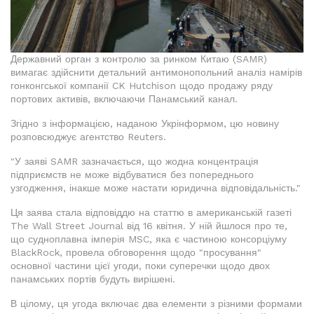
Державний орган з контролю за ринком Китаю (SAMR)
вимагає здійснити детальний антимонопольний аналіз намірів
гонконгської компанії CK Hutchison щодо продажу ряду
портових активів, включаючи Панамський канал.
Згідно з інформацією, наданою Укрінформом, цю новину
розповсюджує агентство Reuters.
"У заяві SAMR зазначається, що жодна концентрація
підприємств не може відбуватися без попереднього
узгодження, інакше може настати юридична відповідальність."
Ця заява стала відповіддю на статтю в американській газеті
The Wall Street Journal від 16 квітня. У ній йшлося про те,
що судноплавна імперія MSC, яка є частиною консорціуму
BlackRock, провела обговорення щодо "просування"
основної частини цієї угоди, поки суперечки щодо двох
панамських портів будуть вирішені.
В цілому, ця угода включає два елементи з різними формами