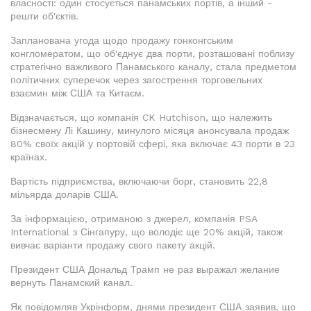
власності: один стосується панамських портів, а інший -
решти об'єктів.
Запланована угода щодо продажу гонконгським
конгломератом, що об'єднує два порти, розташовані поблизу
стратегічно важливого Панамського каналу, стала предметом
політичних суперечок через загострення торговельних
взаємин між США та Китаєм.
Відзначається, що компанія CK Hutchison, що належить
бізнесмену Лі Кашину, минулого місяця анонсувала продаж
80% своїх акцій у портовій сфері, яка включає 43 порти в 23
країнах.
Вартість підприємства, включаючи борг, становить 22,8
мільярда доларів США.
За інформацією, отриманою з джерел, компанія PSA
International з Сінгапуру, що володіє ще 20% акцій, також
вивчає варіанти продажу свого пакету акцій.
Президент США Дональд Трамп не раз выражал желание
вернуть Панамский канал.
Як повідомляв Укрінформ, днями президент США заявив, що