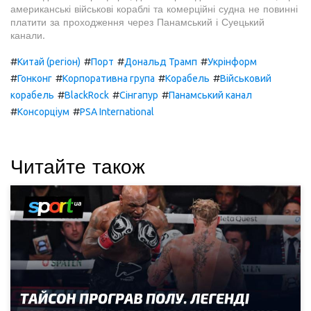
американські військові кораблі та комерційні судна не повинні
платити за проходження через Панамський і Суецький
канали.
#
#
#
#
Китай (регіон)
Порт
Дональд Трамп
Укрінформ
#
#
#
#
Гонконг
Корпоративна група
Корабель
Військовий
#
#
#
корабель
BlackRock
Сінгапур
Панамський канал
#
#
Консорціум
PSA International
Читайте також