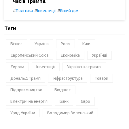
часів Трампа.
#
#
#
Політика
Інвестиції
Білий дім
Теги
Бізнес
Україна
Росія
Київ
Європейський Союз
Економіка
Українці
Європа
Інвестиції
Українська гривня
Дональд Трамп
Інфраструктура
Товари
Підприємництво
Бюджет
Електрична енергія
Банк
Євро
Уряд України
Володимир Зеленський