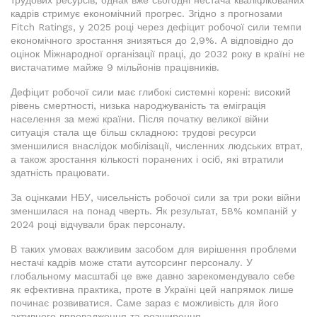
трудових ресурсів, однак вже сьогодні нестача кваліфікованих
кадрів стримує економічний прогрес. Згідно з прогнозами
Fitch Ratings, у 2025 році через дефіцит робочої сили темпи
економічного зростання знизяться до 2,9%. А відповідно до
оцінок Міжнародної організації праці, до 2032 року в країні не
вистачатиме майже 9 мільйонів працівників.
Дефіцит робочої сили має глибокі системні корені: високий
рівень смертності, низька народжуваність та еміграція
населення за межі країни. Після початку великої війни
ситуація стала ще більш складною: трудові ресурси
зменшилися внаслідок мобілізації, численних людських втрат,
а також зростання кількості поранених і осіб, які втратили
здатність працювати.
За оцінками НБУ, чисельність робочої сили за три роки війни
зменшилася на понад чверть. Як результат, 58% компаній у
2024 році відчували брак персоналу.
В таких умовах важливим засобом для вирішення проблеми
нестачі кадрів може стати аутсорсинг персоналу. У
глобальному масштабі це вже давно зарекомендувало себе
як ефективна практика, проте в Україні цей напрямок лише
починає розвиватися. Саме зараз є можливість для його
активного впровадження та розширення.