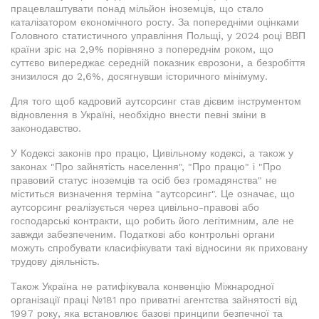
працевлаштувати понад мільйон іноземців, що стало
каталізатором економічного росту. За попередніми оцінками
Головного статистичного управління Польщі, у 2024 році ВВП
країни зріс на 2,9% порівняно з попереднім роком, що
суттєво випереджає середній показник єврозони, а безробіття
знизилося до 2,6%, досягнувши історичного мінімуму.
Для того щоб кадровий аутсорсинг став дієвим інструментом
відновлення в Україні, необхідно внести певні зміни в
законодавство.
У Кодексі законів про працю, Цивільному кодексі, а також у
законах "Про зайнятість населення", "Про працю" і "Про
правовий статус іноземців та осіб без громадянства" не
міститься визначення терміна "аутсорсинг". Це означає, що
аутсорсинг реалізується через цивільно-правові або
господарські контракти, що робить його легітимним, але не
завжди забезпеченим. Податкові або контрольні органи
можуть спробувати класифікувати такі відносини як приховану
трудову діяльність.
Також Україна не ратифікувала конвенцію Міжнародної
організації праці №181 про приватні агентства зайнятості від
1997 року, яка встановлює базові принципи безпечної та