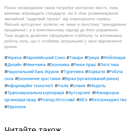
Ринок посередників також потребує контролю якості, тому
важливо впровадити стандарти, які б чітко розмежовували
звичайний "кадровий прокат" від повноцінного сервісу.
Якісний аутсорсинг полягає не лише в простому "орендуванні
працівника", а в комплексному підході до його управління.
Така модель дозволяє сформувати стабільну та мотивовану
робочу силу, що є особливо актуальним у часи відновлення
країни.
#
#
#
#
#
Україна
Європейський Союз
Товари
Греція
Мобілізація
#
#
#
#
#
Дизайн
Німеччина
Економіка
Ринок праці
Логістика
#
#
#
#
Національний банк України
Туреччина
Хорватія
Робоча
#
#
сила
Економічне зростання
Біржа (організований ринок)
#
#
#
#
Інформаційні технології
Італія
Іспанія
Модель
#
#
#
Транснаціональна корпорація
Аутсорсинг
Міжнародна
#
#
#
організація праці
Розпад Югославії
ІКЕА
Безгромадянство
#
Єврозона
Читайте також