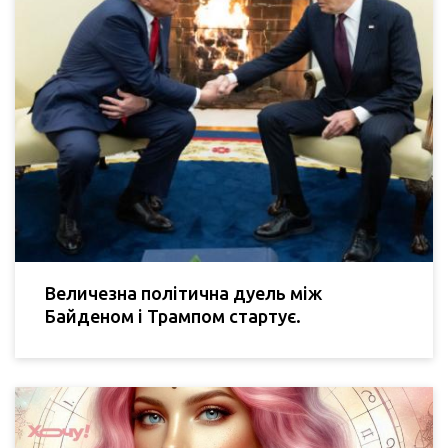
Величезна політична дуель між
Байденом і Трампом стартує.