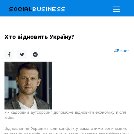
SOCIAL
BUSINESS
Хто відновить Україну?
#
Бізнес
Як кадровий аутсорсинг допоможе відновити економіку після
війни.
Відновлення України після конфлікту вимагатиме величезних