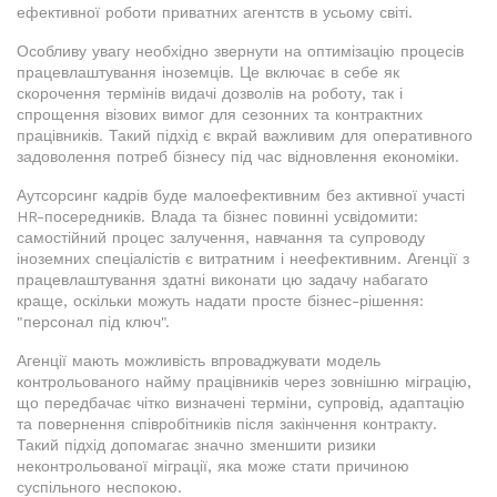
ефективної роботи приватних агентств в усьому світі.
Особливу увагу необхідно звернути на оптимізацію процесів
працевлаштування іноземців. Це включає в себе як
скорочення термінів видачі дозволів на роботу, так і
спрощення візових вимог для сезонних та контрактних
працівників. Такий підхід є вкрай важливим для оперативного
задоволення потреб бізнесу під час відновлення економіки.
Аутсорсинг кадрів буде малоефективним без активної участі
HR-посередників. Влада та бізнес повинні усвідомити:
самостійний процес залучення, навчання та супроводу
іноземних спеціалістів є витратним і неефективним. Агенції з
працевлаштування здатні виконати цю задачу набагато
краще, оскільки можуть надати просте бізнес-рішення:
"персонал під ключ".
Агенції мають можливість впроваджувати модель
контрольованого найму працівників через зовнішню міграцію,
що передбачає чітко визначені терміни, супровід, адаптацію
та повернення співробітників після закінчення контракту.
Такий підхід допомагає значно зменшити ризики
неконтрольованої міграції, яка може стати причиною
суспільного неспокою.