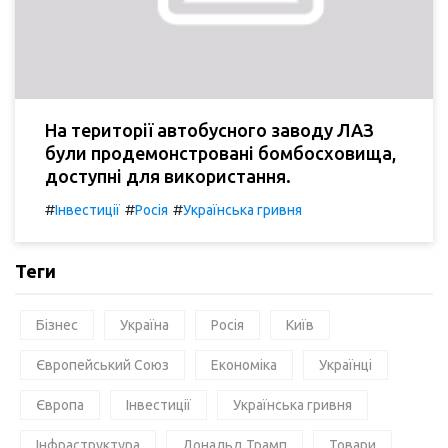
На території автобусного заводу ЛАЗ
були продемонстровані бомбосховища,
доступні для використання.
#
#
#
Інвестиції
Росія
Українська гривня
Теги
Бізнес
Україна
Росія
Київ
Європейський Союз
Економіка
Українці
Європа
Інвестиції
Українська гривня
Інфраструктура
Дональд Трамп
Товари