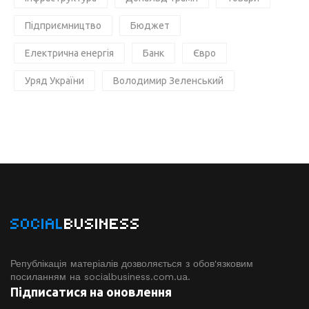
Підприємництво
Бюджет
Електрична енергія
Банк
Євро
Уряд України
Володимир Зеленський
SOCIAL
BUSINESS
Републікація матеріалів дозволяється з обов'язковим
посиланням на socialbusiness.com.ua.
Підписатися на оновлення