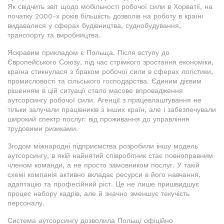
Як свідчить звіт щодо мобільності робочої сили в Хорватії, на
початку 2000-х років більшість дозволів на роботу в країні
видавалися у сферах будівництва, суднобудування,
транспорту та виробництва.
Яскравим прикладом є Польща. Після вступу до
Європейського Союзу, під час стрімкого зростання економіки,
країна стикнулася з браком робочої сили в сферах логістики,
промисловості та сільського господарства. Єдиним дієвим
рішенням в цій ситуації стало масове впровадження
аутсорсингу робочої сили. Агенції з працевлаштування не
тільки залучали працівників з інших країн, але і забезпечували
широкий спектр послуг: від проживання до управління
трудовими ризиками.
Згодом міжнародні підприємства розробили іншу модель
аутсорсингу, в якій найнятий співробітник стає повноправним
членом команди, а не просто замовником послуг. У такій
схемі компанія активно вкладає ресурси в його навчання,
адаптацію та професійний ріст. Це не лише пришвидшує
процес набору кадрів, але й значно зменшує текучість
персоналу.
Система аутсорсингу дозволила Польщі офіційно