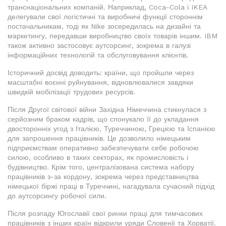
транснаціональних компаній. Наприклад, Coca-Cola і IKEA
делегували свої логістичні та виробничі функції стороннім
постачальникам, тоді як Nike зосередилась на дизайні та
маркетингу, передавши виробництво своїх товарів іншим. IBM
також активно застосовує аутсорсинг, зокрема в галузі
інформаційних технологій та обслуговування клієнтів.
Історичний досвід доводить: країни, що пройшли через
масштабні воєнні руйнування, відновлювалися завдяки
швидкій мобілізації трудових ресурсів.
Після Другої світової війни Західна Німеччина стикнулася з
серйозним браком кадрів, що спонукало її до укладання
двосторонніх угод з Італією, Туреччиною, Грецією та Іспанією
для запрошення працівників. Це дозволило німецьким
підприємствам оперативно забезпечувати себе робочою
силою, особливо в таких секторах, як промисловість і
будівництво. Крім того, централізована система набору
працівників з-за кордону, зокрема через представництва
німецької біржі праці в Туреччині, нагадувала сучасний підхід
до аутсорсингу робочої сили.
Після розпаду Югославії свої ринки праці для тимчасових
працівників з інших країн відкрили уряди Словенії та Хорватії.