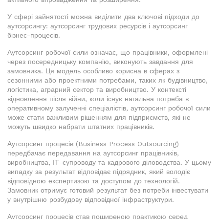
У сфері зайнятості можна виділити два ключові підходи до
аутсорсингу: аутсорсинг трудових ресурсів і аутсорсинг
бізнес-процесів.
Аутсорсинг робочої сили означає, що працівники, оформлені
через посередницьку компанію, виконують завдання для
замовника. Ця модель особливо корисна в сферах з
сезонними або проектними потребами, таких як будівництво,
логістика, аграрний сектор та виробництво. У контексті
відновлення після війни, коли існує нагальна потреба в
оперативному залученні спеціалістів, аутсорсинг робочої сили
може стати важливим рішенням для підприємств, які не
можуть швидко набрати штатних працівників.
Аутсорсинг процесів (Business Process Outsourcing)
передбачає передавання на аутсорсинг працівників,
виробництва, ІТ-супроводу та кадрового діловодства. У цьому
випадку за результат відповідає підрядник, який володіє
відповідною експертизою та доступом до технологій.
Замовник отримує готовий результат без потреби інвестувати
у внутрішню розбудову відповідної інфраструктури.
Аутсорсинг процесів став поширеною практикою серед