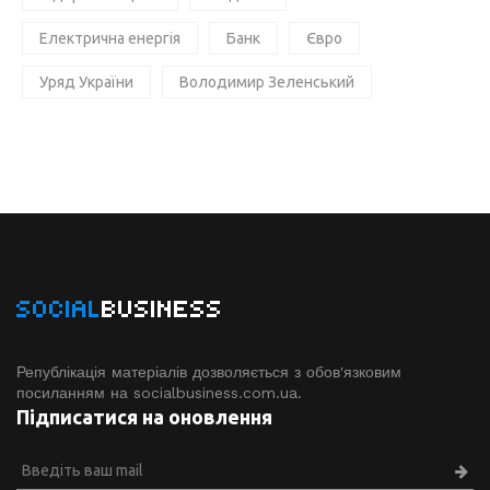
Електрична енергія
Банк
Євро
Уряд України
Володимир Зеленський
SOCIAL
BUSINESS
Републікація матеріалів дозволяється з обов'язковим
посиланням на socialbusiness.com.ua.
Підписатися на оновлення