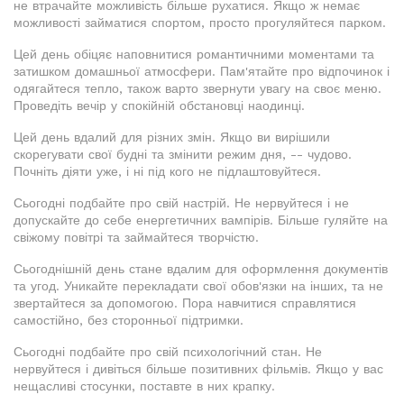
не втрачайте можливість більше рухатися. Якщо ж немає
можливості займатися спортом, просто прогуляйтеся парком.
Цей день обіцяє наповнитися романтичними моментами та
затишком домашньої атмосфери. Пам'ятайте про відпочинок і
одягайтеся тепло, також варто звернути увагу на своє меню.
Проведіть вечір у спокійній обстановці наодинці.
Цей день вдалий для різних змін. Якщо ви вирішили
скорегувати свої будні та змінити режим дня, -- чудово.
Почніть діяти уже, і ні під кого не підлаштовуйтеся.
Сьогодні подбайте про свій настрій. Не нервуйтеся і не
допускайте до себе енергетичних вампірів. Більше гуляйте на
свіжому повітрі та займайтеся творчістю.
Сьогоднішній день стане вдалим для оформлення документів
та угод. Уникайте перекладати свої обов'язки на інших, та не
звертайтеся за допомогою. Пора навчитися справлятися
самостійно, без сторонньої підтримки.
Сьогодні подбайте про свій психологічний стан. Не
нервуйтеся і дивіться більше позитивних фільмів. Якщо у вас
нещасливі стосунки, поставте в них крапку.