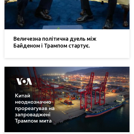
Величезна політична дуель між
Байденом і Трампом стартує.