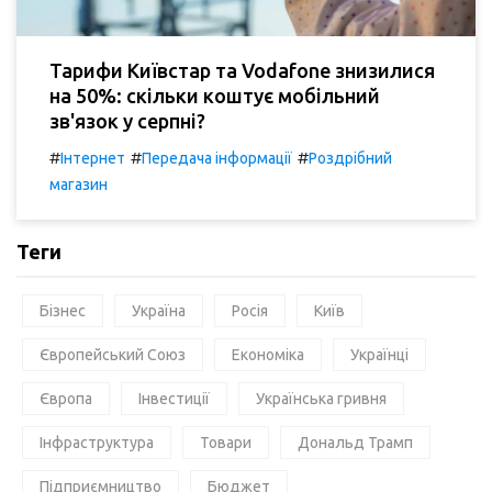
Тарифи Київстар та Vodafone знизилися
на 50%: скільки коштує мобільний
зв'язок у серпні?
#
#
#
Інтернет
Передача інформації
Роздрібний
магазин
Теги
Бізнес
Україна
Росія
Київ
Європейський Союз
Економіка
Українці
Європа
Інвестиції
Українська гривня
Інфраструктура
Товари
Дональд Трамп
Підприємництво
Бюджет