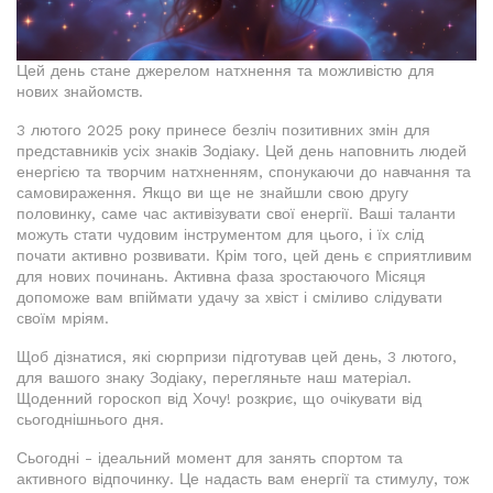
Цей день стане джерелом натхнення та можливістю для
нових знайомств.
3 лютого 2025 року принесе безліч позитивних змін для
представників усіх знаків Зодіаку. Цей день наповнить людей
енергією та творчим натхненням, спонукаючи до навчання та
самовираження. Якщо ви ще не знайшли свою другу
половинку, саме час активізувати свої енергії. Ваші таланти
можуть стати чудовим інструментом для цього, і їх слід
почати активно розвивати. Крім того, цей день є сприятливим
для нових починань. Активна фаза зростаючого Місяця
допоможе вам впіймати удачу за хвіст і сміливо слідувати
своїм мріям.
Щоб дізнатися, які сюрпризи підготував цей день, 3 лютого,
для вашого знаку Зодіаку, перегляньте наш матеріал.
Щоденний гороскоп від Хочу! розкриє, що очікувати від
сьогоднішнього дня.
Сьогодні - ідеальний момент для занять спортом та
активного відпочинку. Це надасть вам енергії та стимулу, тож