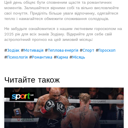
Цей день обіцяє бути сповненим щастя та романтичних
моментів. Залишайтеся вірними собі та вільно висловлюйте
свої почуття. Приділіть більше уваги відпочинку, одягайтеся
тепло і намагайтеся обмежити споживання солодощів.
Не забудьте ознайомитися з нашим лютневим гороскопом на
2025 рік для всіх знаків Зодіаку. Відкрийте для себе свій
астрологічний прогноз на цей зимовий місяць!
#
#
#
#
#
Зодіак
Мотивація
Теплова енергія
Спорт
Гороскоп
#
#
#
#
Психологія
Романтика
Карма
Місяць
Читайте також