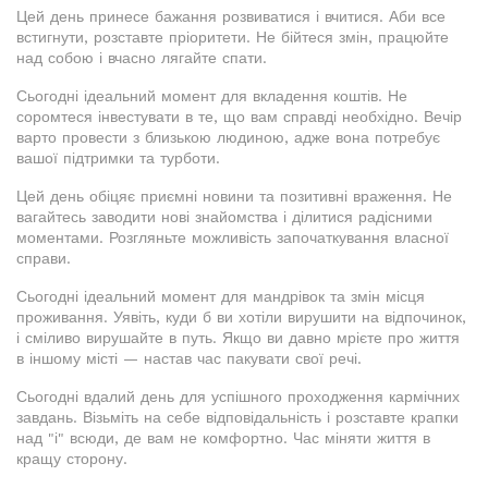
Цей день принесе бажання розвиватися і вчитися. Аби все
встигнути, розставте пріоритети. Не бійтеся змін, працюйте
над собою і вчасно лягайте спати.
Сьогодні ідеальний момент для вкладення коштів. Не
соромтеся інвестувати в те, що вам справді необхідно. Вечір
варто провести з близькою людиною, адже вона потребує
вашої підтримки та турботи.
Цей день обіцяє приємні новини та позитивні враження. Не
вагайтесь заводити нові знайомства і ділитися радісними
моментами. Розгляньте можливість започаткування власної
справи.
Сьогодні ідеальний момент для мандрівок та змін місця
проживання. Уявіть, куди б ви хотіли вирушити на відпочинок,
і сміливо вирушайте в путь. Якщо ви давно мрієте про життя
в іншому місті — настав час пакувати свої речі.
Сьогодні вдалий день для успішного проходження кармічних
завдань. Візьміть на себе відповідальність і розставте крапки
над "і" всюди, де вам не комфортно. Час міняти життя в
кращу сторону.