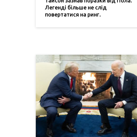
Тайсон зазнав поразки від Пола.
Легенді більше не слід
повертатися на ринг.