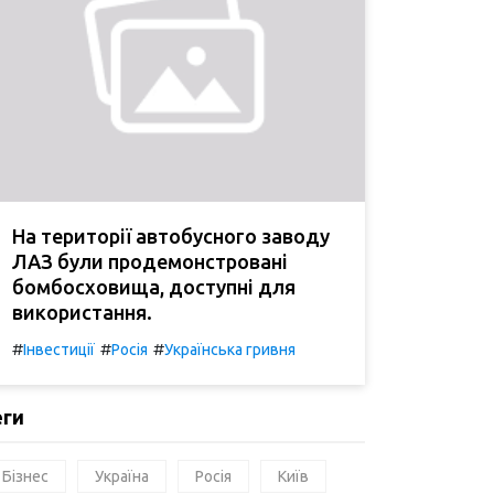
На території автобусного заводу
ЛАЗ були продемонстровані
бомбосховища, доступні для
використання.
#
#
#
Інвестиції
Росія
Українська гривня
еги
Бізнес
Україна
Росія
Київ