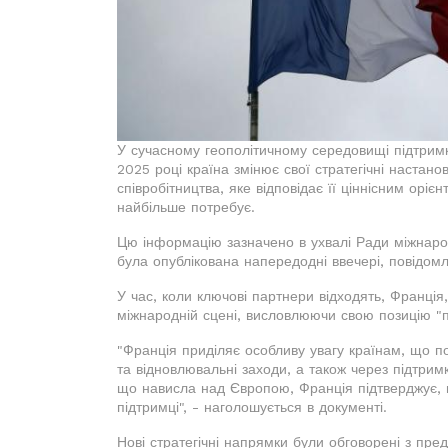
У сучасному геополітичному середовищі підтримк
2025 році країна змінює свої стратегічні настан
співробітництва, яке відповідає її ціннісним орі
найбільше потребує.
Цю інформацію зазначено в ухвалі Ради міжнарод
була опублікована напередодні ввечері, повідом
У час, коли ключові партнери відходять, Франці
міжнародній сцені, висловлюючи свою позицію "
"Франція приділяє особливу увагу країнам, що пос
та відновлювальні заходи, а також через підтримк
що нависла над Європою, Франція підтверджує, 
підтримці", - наголошується в документі.
Нові стратегічні напрямки були обговорені з пре