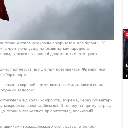
а України стала ключовим пріоритетом для Франції. У
ови, акцентуючи увагу на розвитку міжнародного
єнтирам, а також на наданні допомоги тим, хто цього
них партнерств, що діє при президентові Франції, яка
ляє Укрінформ.
я, спільно з європейськими союзниками, залишиться на
потужним голосом".
траждали від криз і конфліктів, зокрема, через гуманітарні
у макрофінансової стабілізації. З огляду на пряму загрозу,
що Україна вважається пріоритетом у величезній
дставниками громадянського суспільства та бізнес-