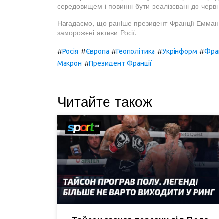
середовищем і повинні бути реалізовані до червн
Нагадаємо, що раніше президент Франції Емману
заморожені активи Росії.
#
#
#
#
#
Росія
Європа
Геополітика
Укрінформ
Фра
#
Макрон
Президент Франції
Читайте також