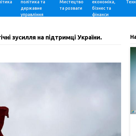
ітика
політика та
Мистецтво
економіка,
Техн
державне
та розваги
бізнес та
управління
фінанси
чні зусилля на підтримці України.
Н