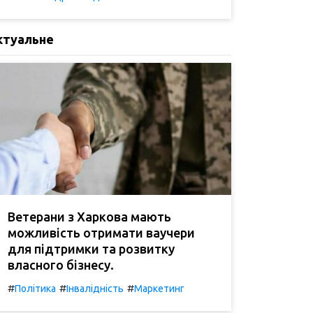
ктуальне
Ветерани з Харкова мають
можливість отримати ваучери
для підтримки та розвитку
власного бізнесу.
#
#
#
Політика
Інвалідність
Маркетинг