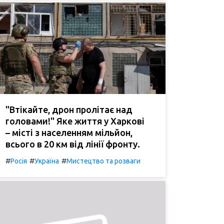
"Втікайте, дрон пролітає над
головами!" Яке життя у Харкові
– місті з населенням мільйон,
всього в 20 км від лінії фронту.
#
#
#
Росія
Україна
Мистецтво та розваги