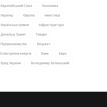
Європейський Союз
Економіка
Українці
Європа
Інвестиції
Українська гривня
Інфраструктура
Дональд Трамп
Товари
Підприємництво
Бюджет
Електрична енергія
Банк
Євро
Уряд України
Володимир Зеленський