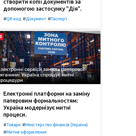
створити копії документів за
допомогою застосунку "Дія".
#
#
#
QR-код
Документ
Паспорт
Електронні платформи на заміну
паперовим формальностям:
Україна модернізує митні
процеси.
#
#
Товари
Міністерство фінансів (Україна)
#
Митне оформлення