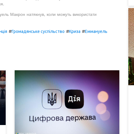
я.
ель Макрон натякнув, коли можуть використати
#
#
#
нція
Громадянське суспільство
Криза
Еммануель