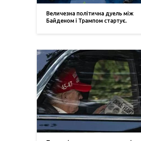
Величезна політична дуель між
Байденом і Трампом стартує.