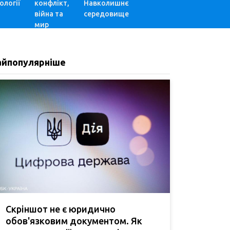
ології
конфлікт,
Навколишнє
війна та
середовище
мир
айпопулярніше
Скріншот не є юридично
обов'язковим документом. Як