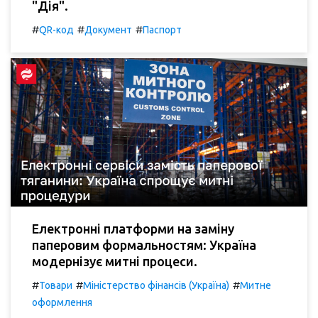
"Дія".
#
#
#
QR-код
Документ
Паспорт
Електронні платформи на заміну
паперовим формальностям: Україна
модернізує митні процеси.
#
#
#
Товари
Міністерство фінансів (Україна)
Митне
оформлення