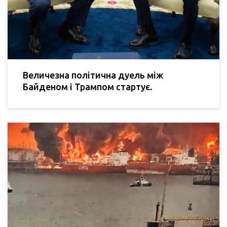
Величезна політична дуель між
Байденом і Трампом стартує.