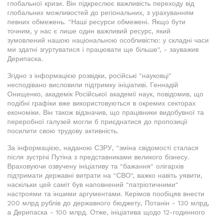
глобальної кризи. Він підкреслює важливість переходу від
глобальних можливостей до регіональних, з урахуванням
певних обмежень. "Наші ресурси обмежені. Якщо бути
точним, у нас є лише один важливий ресурс, який
зумовлений нашою національною особливістю: у складні часи
ми здатні згуртуватися і працювати ще більше", - зауважив
Дерипаска.
Згідно з інформацією розвідки, російські "науковці"
несподівано висловили підтримку ініціативі. Геннадій
Онищенко, академік Російської академії наук, повідомив, що
подібні графіки вже використовуються в окремих секторах
економіки. Він також відзначив, що працівники видобувної та
переробної галузей могли б приєднатися до пропозиції
посилити свою трудову активність.
За інформацією, наданою СЗРУ, "зміна свідомості сталася
після зустрічі Путіна з представниками великого бізнесу.
Враховуючи озвучену ініціативу та "бажання" олігархів
підтримати державні витрати на "СВО", важко навіть уявити,
наскільки цей саміт був наповнений "патріотичними"
настроями та іншими аргументами. Керімов пообіцяв внести
200 млрд рублів до державного бюджету, Потанін - 130 млрд,
а Дерипаска - 100 млрд. Отже, ініціатива щодо 12-годинного