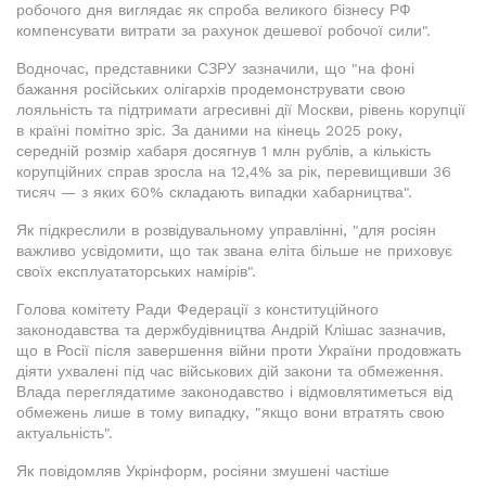
робочого дня виглядає як спроба великого бізнесу РФ
компенсувати витрати за рахунок дешевої робочої сили".
Водночас, представники СЗРУ зазначили, що "на фоні
бажання російських олігархів продемонструвати свою
лояльність та підтримати агресивні дії Москви, рівень корупції
в країні помітно зріс. За даними на кінець 2025 року,
середній розмір хабаря досягнув 1 млн рублів, а кількість
корупційних справ зросла на 12,4% за рік, перевищивши 36
тисяч — з яких 60% складають випадки хабарництва".
Як підкреслили в розвідувальному управлінні, "для росіян
важливо усвідомити, що так звана еліта більше не приховує
своїх експлуататорських намірів".
Голова комітету Ради Федерації з конституційного
законодавства та держбудівництва Андрій Клішас зазначив,
що в Росії після завершення війни проти України продовжать
діяти ухвалені під час військових дій закони та обмеження.
Влада переглядатиме законодавство і відмовлятиметься від
обмежень лише в тому випадку, "якщо вони втратять свою
актуальність".
Як повідомляв Укрінформ, росіяни змушені частіше