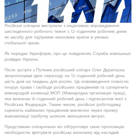
Російські олігархи виступили з ініціативою впровадження
шестиденного робочого тижня з 12-годинним робочим днем
як засобу для підтримки економіки країни в умовах
глобальної кризи.
Як передає Укрінформ, про це повідомляє Служба зовнішньої
розвідки України.
Після зустрічі з Путіним російський олігарх Олег Дерипаска
запропонував ідею переходу на 12-годинний робочий день
шість днів на тиждень для росіян. Це нововведення повністю
ігнорує права і свободи російських працівників та суперечить
міжнародній конвенції МОП (Міжнародна організація праці),
яка визначає 8-годинний робочий день і підписантом якої є
Російська Федерація. Таким чином, російські роботодавці
оцінюють найманих працівників виключно через призму
максимізації прибутку шляхом зменшення витрат.
Представник олігархічних кіл обґрунтовує свою пропозицію
необхідністю врятувати російську економіку від наслідків