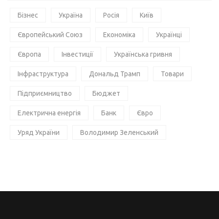
Бізнес
Україна
Росія
Київ
Європейський Союз
Економіка
Українці
Європа
Інвестиції
Українська гривня
Інфраструктура
Дональд Трамп
Товари
Підприємництво
Бюджет
Електрична енергія
Банк
Євро
Уряд України
Володимир Зеленський