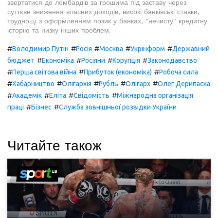
звертатися до ломбардів за грошима під заставу через
суттєве зниження власних доходів, високі банківські ставки,
труднощі з оформленням позик у банках, "нечисту" кредитну
історію та низку інших проблем.
#
#
#
#
#
Володимир Путін
Росія
Москва
Укрінформ
Державний
#
#
#
#
бюджет
Економіка
Росіяни
Корупція
Законодавство
#
#
#
Перша світова війна
Прибуток (економіка)
Робоча сила
#
#
#
#
#
Хабарництво
Олігархія
Рубль
Олігарх
Олег Дерипаска
#
#
#
#
Академік
Еліта
Свідомість
Міжнародна організація
#
#
праці
Бізнес
Служба зовнішньої розвідки України
Читайте також