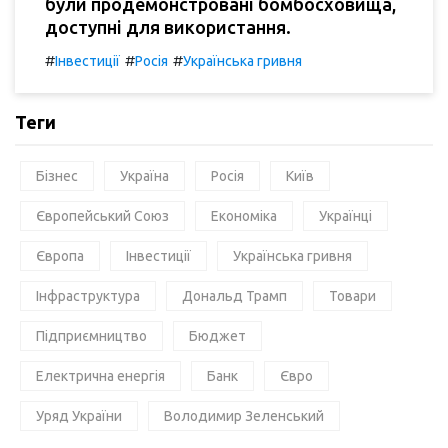
були продемонстровані бомбосховища,
доступні для використання.
#
#
#
Інвестиції
Росія
Українська гривня
Теги
Бізнес
Україна
Росія
Київ
Європейський Союз
Економіка
Українці
Європа
Інвестиції
Українська гривня
Інфраструктура
Дональд Трамп
Товари
Підприємництво
Бюджет
Електрична енергія
Банк
Євро
Уряд України
Володимир Зеленський