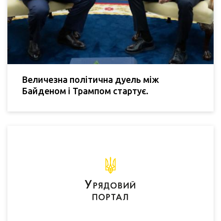
Величезна політична дуель між
Байденом і Трампом стартує.