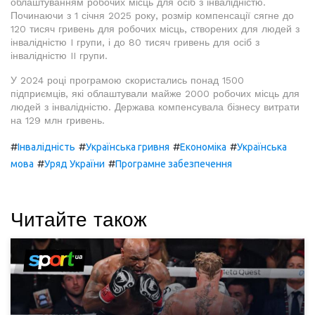
облаштуванням робочих місць для осіб з інвалідністю.
Починаючи з 1 січня 2025 року, розмір компенсації сягне до
120 тисяч гривень для робочих місць, створених для людей з
інвалідністю I групи, і до 80 тисяч гривень для осіб з
інвалідністю II групи.
У 2024 році програмою скористались понад 1500
підприємців, які облаштували майже 2000 робочих місць для
людей з інвалідністю. Держава компенсувала бізнесу витрати
на 129 млн гривень.
#
#
#
#
Інвалідність
Українська гривня
Економіка
Українська
#
#
мова
Уряд України
Програмне забезпечення
Читайте також