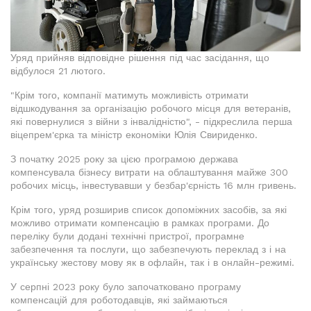
Уряд прийняв відповідне рішення під час засідання, що
відбулося 21 лютого.
"Крім того, компанії матимуть можливість отримати
відшкодування за організацію робочого місця для ветеранів,
які повернулися з війни з інвалідністю", - підкреслила перша
віцепрем'єрка та міністр економіки Юлія Свириденко.
З початку 2025 року за цією програмою держава
компенсувала бізнесу витрати на облаштування майже 300
робочих місць, інвестувавши у безбар'єрність 16 млн гривень.
Крім того, уряд розширив список допоміжних засобів, за які
можливо отримати компенсацію в рамках програми. До
переліку були додані технічні пристрої, програмне
забезпечення та послуги, що забезпечують переклад з і на
українську жестову мову як в офлайн, так і в онлайн-режимі.
У серпні 2023 року було започатковано програму
компенсацій для роботодавців, які займаються