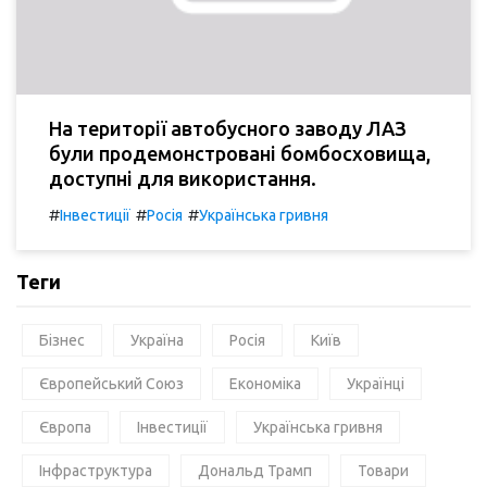
На території автобусного заводу ЛАЗ
були продемонстровані бомбосховища,
доступні для використання.
#
#
#
Інвестиції
Росія
Українська гривня
Теги
Бізнес
Україна
Росія
Київ
Європейський Союз
Економіка
Українці
Європа
Інвестиції
Українська гривня
Інфраструктура
Дональд Трамп
Товари