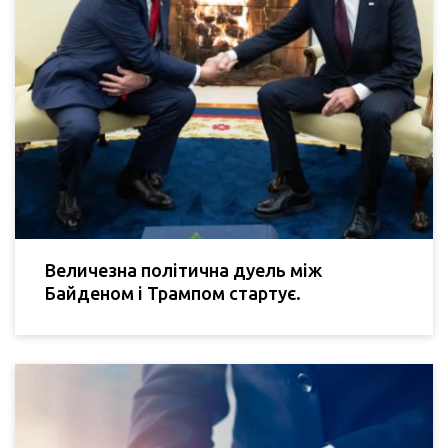
Величезна політична дуель між
Байденом і Трампом стартує.