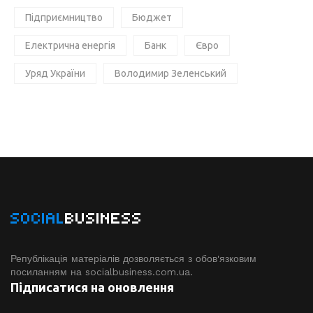
Підприємництво
Бюджет
Електрична енергія
Банк
Євро
Уряд України
Володимир Зеленський
SOCIAL
BUSINESS
Републікація матеріалів дозволяється з обов'язковим
посиланням на socialbusiness.com.ua.
Підписатися на оновлення