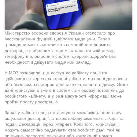
Міністерство охорони здоров'я України оголосило про
вдосконалення функцій цифрової медицини. Тепер
громадяни мають можливість самостійно оформити
декларацію з обраним лікарем та оновити свій номер
телефону в електронній системі охорони здоров'я без
необхідності відвідувати медичний заклад.
У МОЗ зазначили, що доступ до кабінету пацієнта
здійснюється через електронні кабінети, створені державою
або бізнесом, із використанням електронного підпису. Якщо
дані користувача вже є в системі, він одразу потрапляє до
особистого кабінету, а у разі відсутності інформації може
пройти просту реєстрацію.
Зараз у кабінеті пацієнта доступна можливість перегляду
актуальної декларації, а також вибору сімейного лікаря та
подачі декларації через інтернет. Крім того, користувачі
можуть самостійно редагувати свої особисті дані, такі як
прізвище, паспортні реквізити або контактний номер