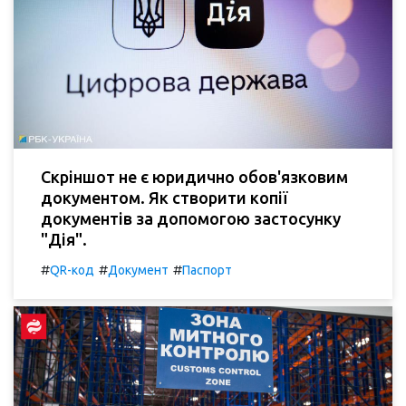
Скріншот не є юридично обов'язковим
документом. Як створити копії
документів за допомогою застосунку
"Дія".
#
#
#
QR-код
Документ
Паспорт