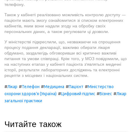
телефону.
Також у кабінеті реалізовано можливість контролю доступу —
пацієнти мають змогу ознайомитися зі списком електронних
кабінетів, яким вони надали згоду на обробку своїх
персональних даних, а також регулювати ці дозволи.
У міністерстві підкреслили, що, незважаючи на спрощення
процесу подання декларації, важливо обирати лікаря
обдумано, заздалегідь обговоривши всі критично важливі
питання та умови співпраці. Крім того, у МОЗ повідомили, що
на наступних етапах у кабінеті пацієнта з'являться медичні
історії, результати лабораторних досліджень та електронні
рецепти з місцевих і національних систем.
#
#
#
#
#
Лікар
Телефон
Медицина
Пацієнт
Міністерство
#
#
#
охорони здоров'я (Україна)
Цифровий підпис
Бізнес
Лікар
загальної практики
Читайте також