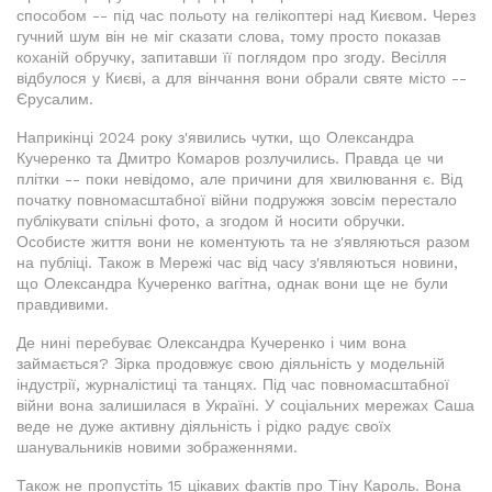
способом -- під час польоту на гелікоптері над Києвом. Через
гучний шум він не міг сказати слова, тому просто показав
коханій обручку, запитавши її поглядом про згоду. Весілля
відбулося у Києві, а для вінчання вони обрали святе місто --
Єрусалим.
Наприкінці 2024 року з'явились чутки, що Олександра
Кучеренко та Дмитро Комаров розлучились. Правда це чи
плітки -- поки невідомо, але причини для хвилювання є. Від
початку повномасштабної війни подружжя зовсім перестало
публікувати спільні фото, а згодом й носити обручки.
Особисте життя вони не коментують та не з'являються разом
на публіці. Також в Мережі час від часу з'являються новини,
що Олександра Кучеренко вагітна, однак вони ще не були
правдивими.
Де нині перебуває Олександра Кучеренко і чим вона
займається? Зірка продовжує свою діяльність у модельній
індустрії, журналістиці та танцях. Під час повномасштабної
війни вона залишилася в Україні. У соціальних мережах Саша
веде не дуже активну діяльність і рідко радує своїх
шанувальників новими зображеннями.
Також не пропустіть 15 цікавих фактів про Тіну Кароль. Вона