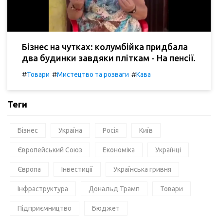
Бізнес на чутках: колумбійка придбала
два будинки завдяки пліткам - На пенсії.
#
#
#
Товари
Мистецтво та розваги
Кава
Теги
Бізнес
Україна
Росія
Київ
Європейський Союз
Економіка
Українці
Європа
Інвестиції
Українська гривня
Інфраструктура
Дональд Трамп
Товари
Підприємництво
Бюджет