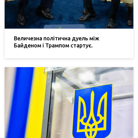
Величезна політична дуель між
Байденом і Трампом стартує.