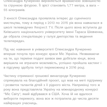
Олександра Кучеренко вирізняється вражаючою зовнішністю
та стрункою фігурою. Її зріст становить 1,77 метра, а вага –
55 кілограмів.
З юності Олександра проявляла інтерес до сценічного
мистецтва, тому в період з 2013 по 2015 рік вона навчалася в
школі телеведучих Respect TV. Після цього вона вступила до
Київського національного університету імені Тараса Шевченка,
де обрала спеціалізацію у галузі дикторства та ведення
телепередач.
Під час навчання в університеті Олександра Кучеренко
вперше почула про конкурс краси Міс Україна. Незважаючи
на те, що терміни подачі заявок вже добігали кінця, вона
вирішила не втрачати можливість, успішно пройшла кастинг і
в підсумку здобула титул переможниці в 2016 році.
Частину отриманої грошової винагороди Кучеренко
спрямувала на благодійний проєкт, що мав на меті підтримку
і розвиток талантів дітей з її рідного міста. Наприкінці того ж
року вона представляла Україну на міжнародному конкурсі
"Міс Світу", який відбувався в США. Хоча їй не вдалося
вибороти перемогу, вона все ж потрапила до числа десяти
найкращих учасниць.