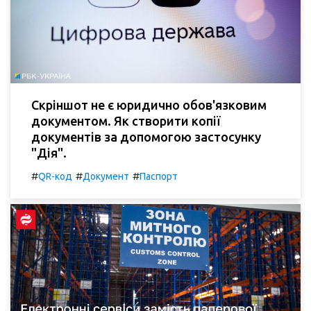
Скріншот не є юридично обов'язковим
документом. Як створити копії
документів за допомогою застосунку
"Дія".
#
#
#
QR-код
Документ
Паспорт