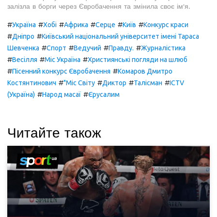
залізла в борги через Євробачення та змінила своє ім'я.
#
#
#
#
#
#
Україна
Хобі
Африка
Серце
Київ
Конкурс краси
#
#
Дніпро
Київський національний університет імені Тараса
#
#
#
#
Шевченка
Спорт
Ведучий
Правду.
Журналістика
#
#
#
Весілля
Міс Україна
Християнські погляди на шлюб
#
#
Пісенний конкурс Євробачення
Комаров Дмитро
#
#
#
#
Костянтинович
"Міс Світу
Диктор
Талісман
ICTV
#
#
(Україна)
Народ масаї
Єрусалим
Читайте також