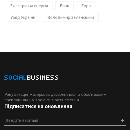
Електрична енергія
Банк
Євро
Уряд України
Володимир Зеленський
SOCIAL
BUSINESS
Републікація матеріалів дозволяється з обов'язковим
посиланням на socialbusiness.com.ua.
Підписатися на оновлення