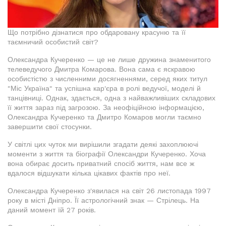
Що потрібно дізнатися про обдаровану красуню та її
таємничий особистий світ?
Олександра Кучеренко — це не лише дружина знаменитого
телеведучого Дмитра Комарова. Вона сама є яскравою
особистістю з численними досягненнями, серед яких титул
"Міс Україна" та успішна кар'єра в ролі ведучої, моделі й
танцівниці. Однак, здається, одна з найважливіших складових
її життя зараз під загрозою. За неофіційною інформацією,
Олександра Кучеренко та Дмитро Комаров могли таємно
завершити свої стосунки.
У світлі цих чуток ми вирішили згадати деякі захоплюючі
моменти з життя та біографії Олександри Кучеренко. Хоча
вона обирає досить приватний спосіб життя, нам все ж
вдалося відшукати кілька цікавих фактів про неї.
Олександра Кучеренко з'явилася на світ 26 листопада 1997
року в місті Дніпро. Її астрологічний знак — Стрілець. На
даний момент їй 27 років.