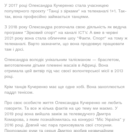
У 2017 році Олександра Кучеренко стала учасницею
популярного проєкту "Танці з зірками" на телеканалі 1+1. Так-
так, вона професійно займається танцями.
З 2018 року Олександра розпочала свою діяльність як ведуча
програми "Зірковий спорт" на каналі ICTV. А вже в червні
2021 року вона стала обличчям шоу "Факти. Спорт" на тому ж
телеканалі. Варто зазначити, що вона продовжує працювати
там і досі.
Олександра володіє унікальним талісманом — браслетом,
виготовленим дітьми племені масаїв в Африці. Вона
отримала цей витвір під час своєї волонтерської місії в 2013
році.
Крім танців Кучеренко має ще одне хобі. Вона захоплюється
паддл тенісом.
Про своє особисте життя Олександра Кучеренко не любить
говорити. Та все ж кілька фактів на цю тему ми маємо. У
2019 році вона вийшла заміж за телеведучого Дмитра
Комарова, з яким познайомилась на конкурсі "Міс Україна" у
2016 році. Довгий час пара приховувала свої стосунки.
Пропозицію руки та серця Дмитро зробив незвичайним