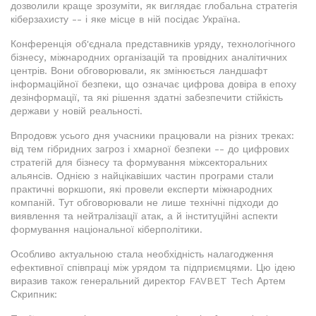
дозволили краще зрозуміти, як виглядає глобальна стратегія
кіберзахисту -- і яке місце в ній посідає Україна.
Конференція об'єднала представників уряду, технологічного
бізнесу, міжнародних організацій та провідних аналітичних
центрів. Вони обговорювали, як змінюється ландшафт
інформаційної безпеки, що означає цифрова довіра в епоху
дезінформації, та які рішення здатні забезпечити стійкість
держави у новій реальності.
Впродовж усього дня учасники працювали на різних треках:
від тем гібридних загроз і хмарної безпеки -- до цифрових
стратегій для бізнесу та формування міжсекторальних
альянсів. Однією з найцікавіших частин програми стали
практичні воркшопи, які провели експерти міжнародних
компаній. Тут обговорювали не лише технічні підходи до
виявлення та нейтралізації атак, а й інституційні аспекти
формування національної кіберполітики.
Особливо актуальною стала необхідність налагодження
ефективної співпраці між урядом та підприємцями. Цю ідею
виразив також генеральний директор FAVBET Tech Артем
Скрипник: