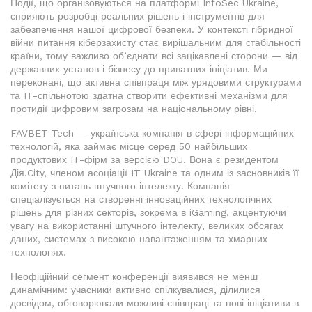
Події, що організовуються на платформі InfoSec Ukraine,
сприяють розробці реальних рішень і інструментів для
забезпечення нашої цифрової безпеки. У контексті гібридної
війни питання кіберзахисту стає вирішальним для стабільності
країни, тому важливо об’єднати всі зацікавлені сторони — від
державних установ і бізнесу до приватних ініціатив. Ми
переконані, що активна співпраця між урядовими структурами
та IT-спільнотою здатна створити ефективні механізми для
протидії цифровим загрозам на національному рівні.
FAVBET Tech — українська компанія в сфері інформаційних
технологій, яка займає місце серед 50 найбільших
продуктових IT-фірм за версією DOU. Вона є резидентом
Дія.City, членом асоціації IT Ukraine та одним із засновників її
комітету з питань штучного інтелекту. Компанія
спеціалізується на створенні інноваційних технологічних
рішень для різних секторів, зокрема в iGaming, акцентуючи
увагу на використанні штучного інтелекту, великих обсягах
даних, системах з високою навантаженням та хмарних
технологіях.
Неофіційний сегмент конференції виявився не менш
динамічним: учасники активно спілкувалися, ділилися
досвідом, обговорювали можливі співпраці та нові ініціативи в