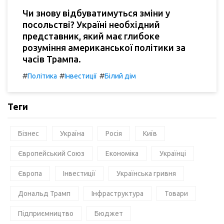
Чи знову відбуватимуться зміни у
посольстві? Україні необхідний
представник, який має глибоке
розуміння американської політики за
часів Трампа.
#
#
#
Політика
Інвестиції
Білий дім
Теги
Бізнес
Україна
Росія
Київ
Європейський Союз
Економіка
Українці
Європа
Інвестиції
Українська гривня
Дональд Трамп
Інфраструктура
Товари
Підприємництво
Бюджет