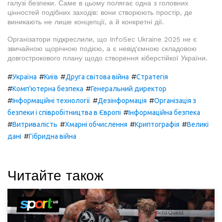
галузі безпеки. Саме в цьому полягає одна з головних
цінностей подібних заходів: вони створюють простір, де
виникають не лише концепції, а й конкретні дії.
Організатори підкреслили, що InfoSec Ukraine 2025 не є
звичайною щорічною подією, а є невід'ємною складовою
довгострокового плану щодо створення кіберстійкої України.
#
#
#
#
Україна
Київ
Друга світова війна
Стратегія
#
#
Комп'ютерна безпека
Генеральний директор
#
#
#
Інформаційні технології
Дезінформація
Організація з
#
безпеки і співробітництва в Європі
Інформаційна безпека
#
#
#
#
Витривалість
Хмарні обчислення
Криптографія
Великі
#
дані
Гібридна війна
Читайте також