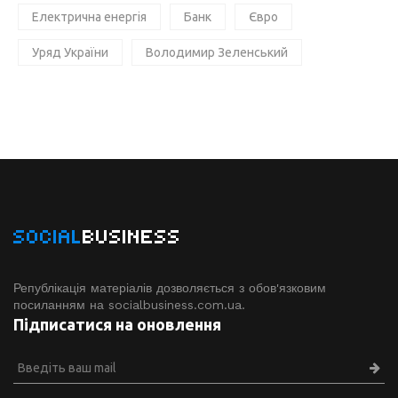
Електрична енергія
Банк
Євро
Уряд України
Володимир Зеленський
SOCIAL
BUSINESS
Републікація матеріалів дозволяється з обов'язковим
посиланням на socialbusiness.com.ua.
Підписатися на оновлення