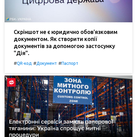
Скріншот не є юридично обов'язковим
документом. Як створити копії
документів за допомогою застосунку
"Дія".
#
#
#
QR-код
Документ
Паспорт