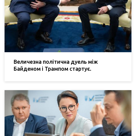
Величезна політична дуель між
Байденом і Трампом стартує.