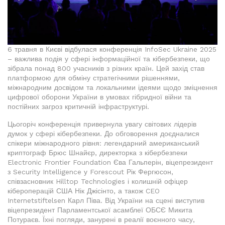
6 травня в Києві відбулася конференція InfoSec Ukraine 2025
– важлива подія у сфері інформаційної та кібербезпеки, що
зібрала понад 800 учасників з різних країн. Цей захід став
платформою для обміну стратегічними рішеннями,
міжнародним досвідом та локальними ідеями щодо зміцнення
цифрової оборони України в умовах гібридної війни та
постійних загроз критичній інфраструктурі.
Цьогоріч конференція привернула увагу світових лідерів
думок у сфері кібербезпеки. До обговорення доєдналися
спікери міжнародного рівня: легендарний американський
криптограф Брюс Шнайєр, директорка з кібербезпеки
Electronic Frontier Foundation Єва Гальперін, віцепрезидент
з Security Intelligence у Forescout Рік Фергюсон,
співзасновник Hilltop Technologies і колишній офіцер
кібероперацій США Нік Джісінто, а також CEO
Internetstiftelsen Карл Піва. Від України на сцені виступив
віцепрезидент Парламентської асамблеї ОБСЄ Микита
Потураєв. Їхні погляди, занурені в реалії воєнного часу,