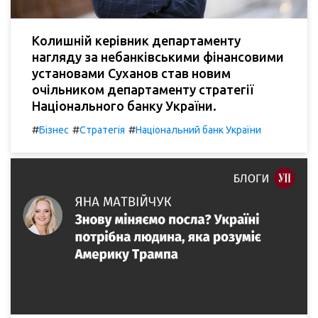
Колишній керівник департаменту
нагляду за небанківськими фінансовими
установами Суханов став новим
очільником департаменту стратегії
Національного банку України.
#
#
#
Бізнес
Стратегія
Національний банк України