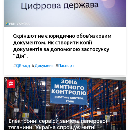
Скріншот не є юридично обов'язковим
документом. Як створити копії
документів за допомогою застосунку
"Дія".
#
#
#
QR-код
Документ
Паспорт