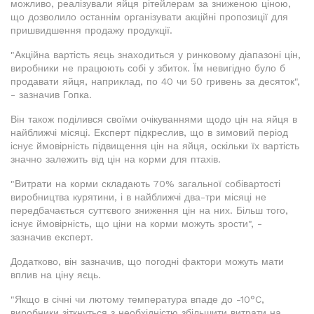
можливо, реалізували яйця рітейлерам за зниженою ціною,
що дозволило останнім організувати акційні пропозиції для
пришвидшення продажу продукції.
"Акційна вартість яєць знаходиться у ринковому діапазоні цін,
виробники не працюють собі у збиток. Їм невигідно було б
продавати яйця, наприклад, по 40 чи 50 гривень за десяток",
- зазначив Гопка.
Він також поділився своїми очікуваннями щодо цін на яйця в
найближчі місяці. Експерт підкреслив, що в зимовий період
існує ймовірність підвищення цін на яйця, оскільки їх вартість
значно залежить від цін на корми для птахів.
"Витрати на корми складають 70% загальної собівартості
виробництва курятини, і в найближчі два-три місяці не
передбачається суттєвого зниження цін на них. Більш того,
існує ймовірність, що ціни на корми можуть зрости", -
зазначив експерт.
Додатково, він зазначив, що погодні фактори можуть мати
вплив на ціну яєць.
"Якщо в січні чи лютому температура впаде до -10°C,
виробники зіткнуться з необхідністю збільшити витрати на