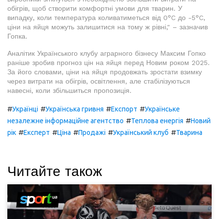
обігрів, щоб створити комфортні умови для тварин. У
випадку, коли температура коливатиметься від 0°C до -5°C,
ціни на яйця можуть залишитися на тому ж рівні," – зазначив
Гопка.
Аналітик Українського клубу аграрного бізнесу Максим Гопко
раніше зробив прогноз цін на яйця перед Новим роком 2025.
За його словами, ціни на яйця продовжать зростати взимку
через витрати на обігрів, освітлення, але стабілізуються
навесні, коли збільшиться пропозиція.
#
#
#
#
Українці
Українська гривня
Експорт
Українське
#
#
незалежне інформаційне агентство
Теплова енергія
Новий
#
#
#
#
#
рік
Експерт
Ціна
Продажі
Український клуб
Тварина
Читайте також