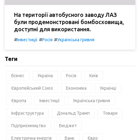
На території автобусного заводу ЛАЗ
були продемонстровані бомбосховища,
доступні для використання.
#
#
#
Інвестиції
Росія
Українська гривня
Теги
Бізнес
Україна
Росія
Київ
Європейський Союз
Економіка
Українці
Європа
Інвестиції
Українська гривня
Інфраструктура
Дональд Трамп
Товари
Підприємництво
Бюджет
Електрична енергія
Банк
Євро