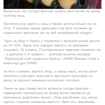
Вказується, що погодні фактори можуть мати вплив на цінову
політику яєць.
Протягом року вартість яєць в Україні зросла більше ніж на
30%. У зимовий період українцям слід бути готовими до
подальшого зростання цін на цей затребуваний продукт.
"Ціни на яйця в Україні у порівнянні з минулим роком зросли
на 33-35%. Зараз їхня середня вартість на прилавках
становить 78 гривень. Спостерігається невелике зниження цін
- у діапазоні 5-6 гривень", - розповів аналітик асоціації
"Український клуб аграрного бізнесу" (УКАБ) Максим Гопка в
коментарі для УНІАН.
За його словами, вартість яєць, у першу чергу, могла трохи
знизитися унаслідок невеликого зростання пропозиції на
ринку за рахунок зниження експортних поставок.
Також на ціну товару могли вплинути погодні фактори –
підвищення температури на вулиці могло призвести до
зменшення додаткових витрат з боку виробників, що, своєю
чергою, сприяло зниженню вартості. Крім того, виробники,