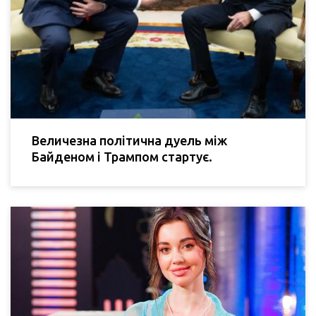
Величезна політична дуель між
Байденом і Трампом стартує.