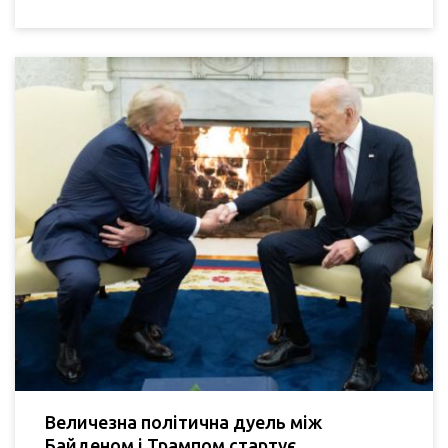
Величезна політична дуель між
Байденом і Трампом стартує.