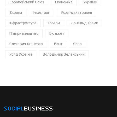
Європейський Союз
Економіка
Українці
Європа
Інвестиції
Українська гривня
Інфраструктура
Товари
Дональд Трамп
Підприємництво
Бюджет
Електрична енергія
Банк
Євро
Уряд України
Володимир Зеленський
SOCIAL
BUSINESS