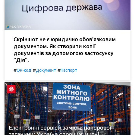
Скріншот не є юридично обов'язковим
документом. Як створити копії
документів за допомогою застосунку
"Дія".
#
#
#
QR-код
Документ
Паспорт