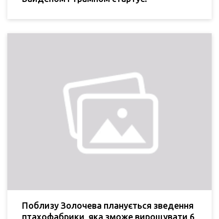
Поблизу Золочева планується зведення
птахофабрики, яка зможе вирощувати 6