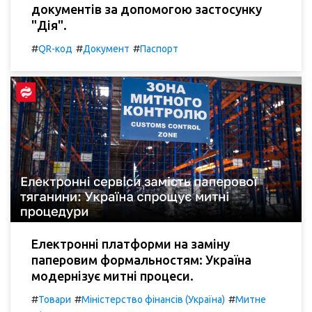
документів за допомогою застосунку
"Дія".
#
#
#
QR-код
Документ
Паспорт
Електронні платформи на заміну
паперовим формальностям: Україна
модернізує митні процеси.
#
#
#
Товари
Міністерство фінансів (Україна)
Митне