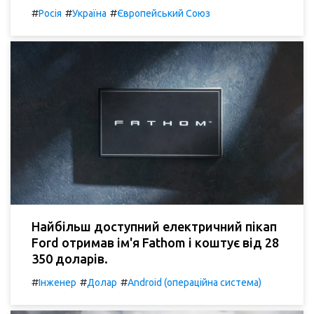
#
#
#
Росія
Україна
Європейський Союз
Найбільш доступний електричний пікап
Ford отримав ім'я Fathom і коштує від 28
350 доларів.
#
#
#
Інженер
Долар
Android (операційна система)