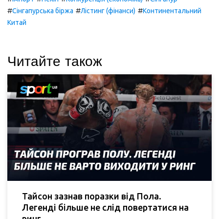
#
#
#
Сінгапурська біржа
Лістинг (фінанси)
Континентальний
Китай
Читайте також
Тайсон зазнав поразки від Пола.
Легенді більше не слід повертатися на
ринг.