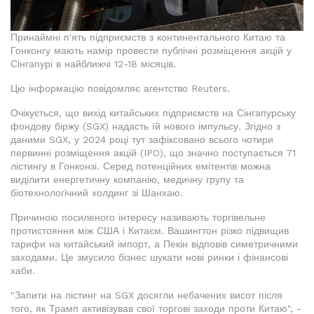
Принаймні п'ять підприємств з континентального Китаю та
Гонконгу мають намір провести публічні розміщення акцій у
Сінгапурі в найближчі 12-18 місяців.
Цю інформацію повідомляє агентство Reuters.
Очікується, що вихід китайських підприємств на Сінгапурську
фондову біржу (SGX) надасть їй нового імпульсу. Згідно з
даними SGX, у 2024 році тут зафіксовано всього чотири
первинні розміщення акцій (IPO), що значно поступається 71
лістингу в Гонконзі. Серед потенційних емітентів можна
виділити енергетичну компанію, медичну групу та
біотехнологічний холдинг зі Шанхаю.
Причиною посиленого інтересу називають торгівельне
протистояння між США і Китаєм. Вашингтон різко підвищив
тарифи на китайський імпорт, а Пекін відповів симетричними
заходами. Це змусило бізнес шукати нові ринки і фінансові
хаби.
"Запити на лістинг на SGX досягли небачених висот після
того, як Трамп активізував свої торгові заходи проти Китаю", -