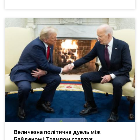
Величезна політична дуель між
Байденом і Трампом стартує.