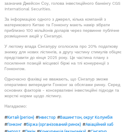
зазначив Джейсон Соу, голова інвестиційного банкінгу CGS
International Securities.
За інформацією одного з джерел, кілька компаній з
материкового Китаю та Гонконгу мають намір зібрати
приблизно 100 мільйонів доларів через первинне публічне
розміщення акцій у Сінгапурі.
У лютому влада Сінгапуру оголосила про 20% податкову
знижку для нових лістингів, а другу частину стимулів обіцяє
представити до кінця 2025 року. Це частина плану з
посилення позицій місцевої біржі на тлі конкуренції з
Гонконгом.
Одночасно фахівці не вважають, що Сінгапур зможе
оперативно випередити Гонконг за обсягами ринку. Серед
основних факторів - консервативні інвестиційні підходи та
жорсткі норми щодо лістингу.
Нагадаємо:
#
#
#
Китай (регіон)
Інвестор
Вашингтон, округ Колумбія
#
#
#
Гонконг
Біржа (організований ринок)
Авіаційний хаб
#
#
#
#
Імпорт
Пекін
Конкуренція (економіка)
Сінгапур