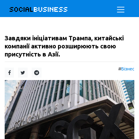
SOCIAL
BUSINESS
Завдяки ініціативам Трампа, китайські
компанії активно розширюють свою
присутність в Азії.
#
Бізнес