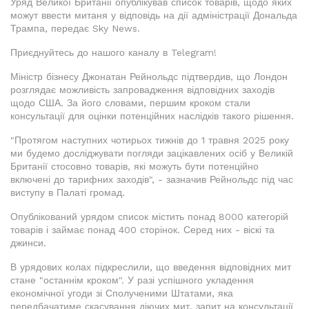
Уряд Великої Британії опублікував список товарів, щодо яких
можут ввести митаня у відповідь на дії адміністрації Дональда
Трампа, передає Sky News.
Приєднуйтесь до нашого каналу в Telegram!
Міністр бізнесу Джонатан Рейнольдс підтвердив, що Лондон
розглядає можливість запровадження відповідних заходів
щодо США. За його словами, першим кроком стали
консультації для оцінки потенційних наслідків такого рішення.
"Протягом наступних чотирьох тижнів до 1 травня 2025 року
ми будемо досліджувати погляди зацікавлених осіб у Великій
Британії стосовно товарів, які можуть бути потенційно
включені до тарифних заходів", - зазначив Рейнольдс під час
виступу в Палаті громад.
Опублікований урядом список містить понад 8000 категорій
товарів і займає понад 400 сторінок. Серед них - віскі та
джинси.
В урядових колах підкреслили, що введення відповідних мит
стане "останнім кроком". У разі успішного укладення
економічної угоди зі Сполученими Штатами, яка
передбачатиме скасування діючих мит, запит на консультації