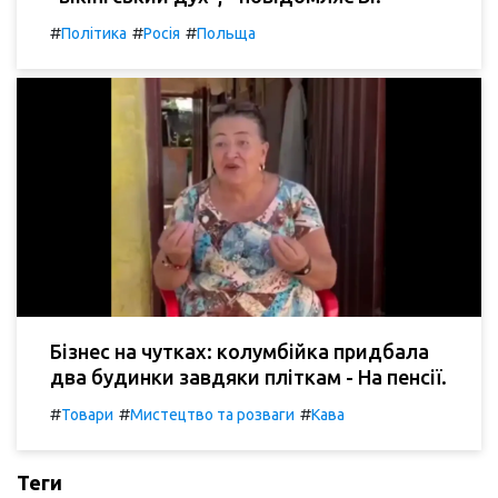
#
#
#
Політика
Росія
Польща
Бізнес на чутках: колумбійка придбала
два будинки завдяки пліткам - На пенсії.
#
#
#
Товари
Мистецтво та розваги
Кава
Теги