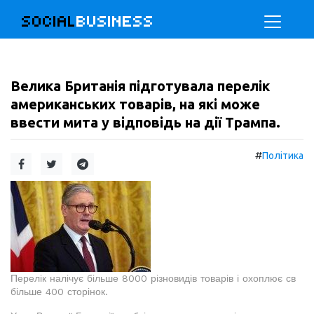
SOCIAL
BUSINESS
Велика Британія підготувала перелік
американських товарів, на які може
ввести мита у відповідь на дії Трампа.
#
Політика
Перелік налічує більше 8000 різновидів товарів і охоплює св
більше 400 сторінок.