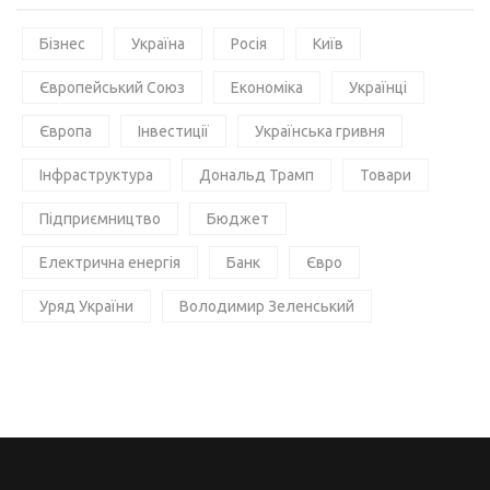
Бізнес
Україна
Росія
Київ
Європейський Союз
Економіка
Українці
Європа
Інвестиції
Українська гривня
Інфраструктура
Дональд Трамп
Товари
Підприємництво
Бюджет
Електрична енергія
Банк
Євро
Уряд України
Володимир Зеленський