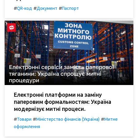
#
#
#
QR-код
Документ
Паспорт
Електронні платформи на заміну
паперовим формальностям: Україна
модернізує митні процеси.
#
#
#
Товари
Міністерство фінансів (Україна)
Митне
оформлення