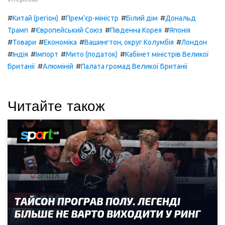
#
#
#
#
Китай (регіон)
Прем'єр-міністр
Білий дім
Дональд
#
#
#
Трамп
Європейський Союз
Південна Корея
Японія
#
#
#
#
Товари
Економіка
Вашингтон, округ Колумбія
Лондон
#
#
#
#
Індія
Імпорт
Мито (податок)
Кабінет міністрів Великої
#
#
Британії
Алюміній
Палата громад Великої Британії
Читайте також