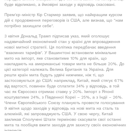
буде відкликано, а ймовірні заходи у відповідь скасовані.
Прем'єр-міністр Кір Стармер заявив, що найкращим курсом
дій є продовження переговорів із США, але визнав, що "нам
потрібно захищати себе".
3 квітня Дональд Трамп підписав указ, який оголошує
надзвичайний економічний стан у країні для впровадження
нової митної стратегії. Ця політика передбачає введення
"взаємних тарифів". У Вашингтоні встановили мінімальне
мито на імпорт, яке становитиме 10% для країн, що
накладають на американські товари мита не більше 20%. До
цієї категорії належать Велика Британія та Україна. Для
решти країн мита будуть удвічі нижчими, ніж ті, що
застосовуються до США: наприклад, Китай, який стягує 67%
від вартості, повинен буде сплатити 34% у відповідь, в той
час як Євросоюз отримає ставку у 20%. Імпорт з Японії
коштуватиме 24%, з Південної Кореї – 25%, а з Індії – 26%.
Члени Європейського Союзу планують провести голосування
9 квітня щодо заходів у відповідь на нові мита на сталь та
алюміній, які запроваджують США. У свою чергу, Китай
закликав Сполучені Штати терміново скасувати свої останні
мита та пообіцяв вжити заходів для захисту своїх економічних
інтересів.