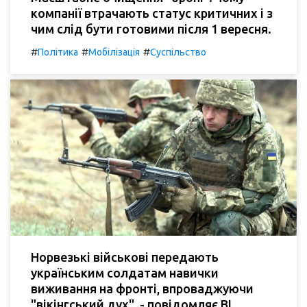
компанії втрачають статус критичних і з
чим слід бути готовими після 1 вересня.
#
#
#
Політика
Мобілізація
Суспільство
Норвезькі військові передають
українським солдатам навички
виживання на фронті, впроваджуючи
"вікінгський дух", - повідомляє BI.