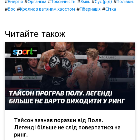
#
#
#
#
#
#
Енергія
Організм
Токсичність
Змія.
Сус (рід)
Полівки.
#
#
#
#
Бос
Кролик з ватяним хвостом
Гібернація
Сітка
Читайте також
Тайсон зазнав поразки від Пола.
Легенді більше не слід повертатися на
ринг.