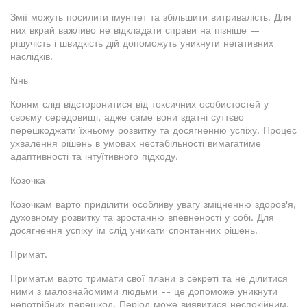
Змії можуть посилити імунітет та збільшити витривалість. Для
них вкрай важливо не відкладати справи на пізніше —
рішучість і швидкість дій допоможуть уникнути негативних
наслідків.
Кінь
Коням слід відсторонитися від токсичних особистостей у
своєму середовищі, адже саме вони здатні суттєво
перешкоджати їхньому розвитку та досягненню успіху. Процес
ухвалення рішень в умовах нестабільності вимагатиме
адаптивності та інтуїтивного підходу.
Козочка
Козочкам варто приділити особливу увагу зміцненню здоров'я,
духовному розвитку та зростанню впевненості у собі. Для
досягнення успіху їм слід уникати спонтанних рішень.
Примат.
Примат.м варто тримати свої плани в секреті та не ділитися
ними з малознайомими людьми -- це допоможе уникнути
непотрібних перешкод. Період може виявитися неспокійним,