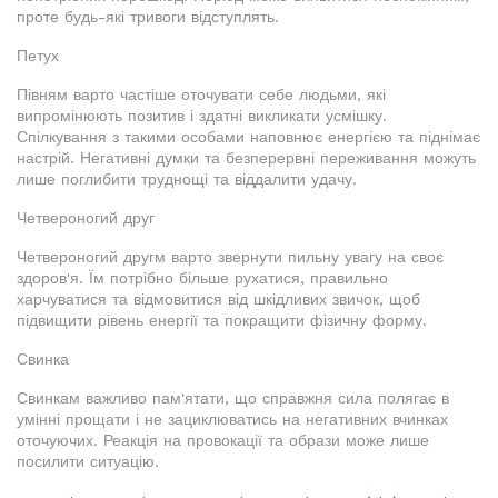
проте будь-які тривоги відступлять.
Петух
Півням варто частіше оточувати себе людьми, які
випромінюють позитив і здатні викликати усмішку.
Спілкування з такими особами наповнює енергією та піднімає
настрій. Негативні думки та безперервні переживання можуть
лише поглибити труднощі та віддалити удачу.
Четвероногий друг
Четвероногий другм варто звернути пильну увагу на своє
здоров'я. Їм потрібно більше рухатися, правильно
харчуватися та відмовитися від шкідливих звичок, щоб
підвищити рівень енергії та покращити фізичну форму.
Свинка
Свинкам важливо пам'ятати, що справжня сила полягає в
умінні прощати і не зациклюватись на негативних вчинках
оточуючих. Реакція на провокації та образи може лише
посилити ситуацію.