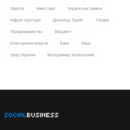
Європа
Інвестиції
Українська гривня
Інфраструктура
Дональд Трамп
Товари
Підприємництво
Бюджет
Електрична енергія
Банк
Євро
Уряд України
Володимир Зеленський
SOCIAL
BUSINESS