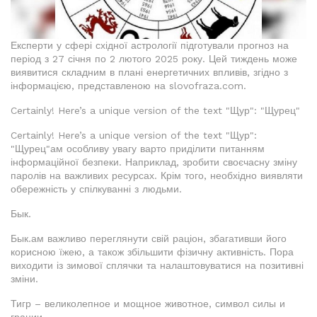
Експерти у сфері східної астрології підготували прогноз на
період з 27 січня по 2 лютого 2025 року. Цей тиждень може
виявитися складним в плані енергетичних впливів, згідно з
інформацією, представленою на slovofraza.com.
Certainly! Here’s a unique version of the text "Щур": "Щурец"
Certainly! Here’s a unique version of the text "Щур":
"Щурец"ам особливу увагу варто приділити питанням
інформаційної безпеки. Наприклад, зробити своєчасну зміну
паролів на важливих ресурсах. Крім того, необхідно виявляти
обережність у спілкуванні з людьми.
Бык.
Бык.ам важливо переглянути свій раціон, збагативши його
корисною їжею, а також збільшити фізичну активність. Пора
виходити із зимової сплячки та налаштовуватися на позитивні
зміни.
Тигр – великолепное и мощное животное, символ силы и
грации.