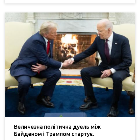
Величезна політична дуель між
Байденом і Трампом стартує.