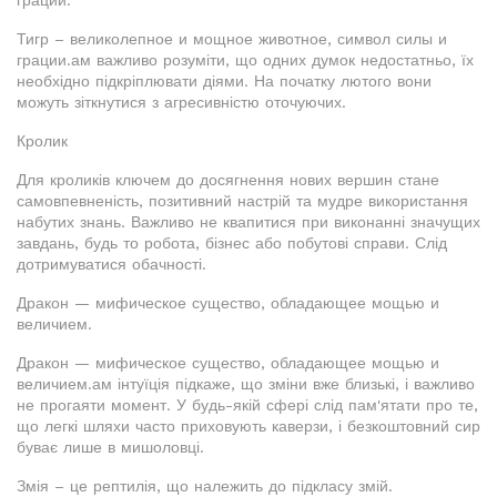
Тигр – великолепное и мощное животное, символ силы и
грации.ам важливо розуміти, що одних думок недостатньо, їх
необхідно підкріплювати діями. На початку лютого вони
можуть зіткнутися з агресивністю оточуючих.
Кролик
Для кроликів ключем до досягнення нових вершин стане
самовпевненість, позитивний настрій та мудре використання
набутих знань. Важливо не квапитися при виконанні значущих
завдань, будь то робота, бізнес або побутові справи. Слід
дотримуватися обачності.
Дракон — мифическое существо, обладающее мощью и
величием.
Дракон — мифическое существо, обладающее мощью и
величием.ам інтуїція підкаже, що зміни вже близькі, і важливо
не прогаяти момент. У будь-якій сфері слід пам'ятати про те,
що легкі шляхи часто приховують каверзи, і безкоштовний сир
буває лише в мишоловці.
Змія – це рептилія, що належить до підкласу змій.