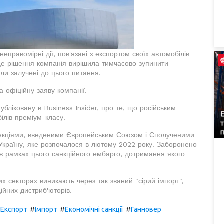
равомірні дії, пов'язані з експортом своїх автомобілів
а це рішення компанія вирішила тимчасово зупинити
ули залучені до цього питання.
офіційну заяву компанії.
ліковану в Business Insider, про те, що російським
ілів преміум-класу.
анкціями, введеними Європейським Союзом і Сполученими
Україну, яке розпочалося в лютому 2022 року. Заборонено
ї в рамках цього санкційного ембарго, дотримання якого
их секторах виникають через так званий "сірий імпорт",
ійних дистриб'юторів.
#
#
#
#
Експорт
Імпорт
Економічні санкції
Ганновер