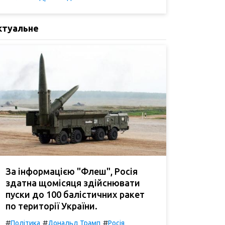
ктуальне
За інформацією "Флеш", Росія
здатна щомісяця здійснювати
пуски до 100 балістичних ракет
по території України.
#
#
#
Політика
Дональд Трамп
Росія