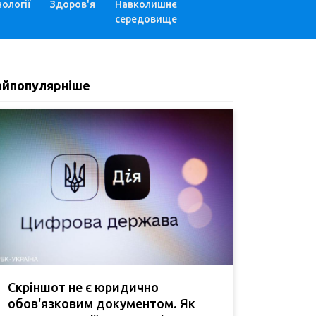
ології
Здоров'я
Навколишнє
середовище
айпопулярніше
Скріншот не є юридично
обов'язковим документом. Як