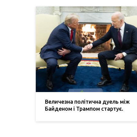
Величезна політична дуель між
Байденом і Трампом стартує.