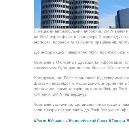
Німецький автомобільний виробник BMW виявив неп
до Росії через філію в Ганновері. У відповідь н
експортні процеси та звільнити працівників, які б
Цю інформацію повідомляє MSN, посилаючись на 
Компанія з Мюнхена підтвердила інформацію, опуб
споживачам було доставлено більше 100 автомоб
Нагадуємо, що Росія опинилася під суворими с
Штатами внаслідок її масштабного вторгнення в 
постачання таких товарів, як автомобілі, до Росі
компанія BMW підтверджує.
Компанія зазначила, що аналогічні ситуації в інш
коли товари потрапляють до Росії без участі офіц
#
#
#
#
Росія
Україна
Європейський Союз
Товари