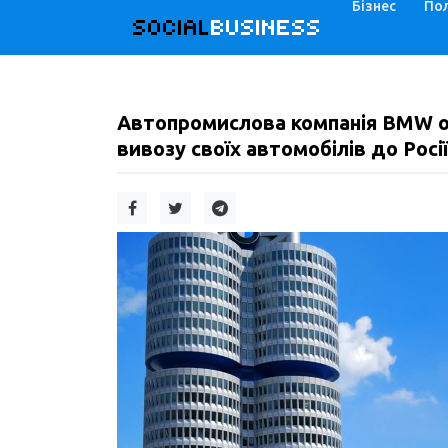
Бізнес
Пол
SOCIAL
BUSINESS
Автопромислова компанія BMW о
вивозу своїх автомобілів до Росії