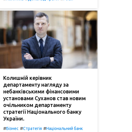
Колишній керівник
департаменту нагляду за
небанківськими фінансовими
установами Суханов став новим
очільником департаменту
стратегії Національного банку
України.
#
#
#
Бізнес
Стратегія
Національний банк