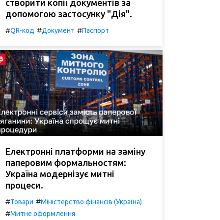
створити копії документів за
допомогою застосунку "Дія".
#
#
#
QR-код
Документ
Паспорт
Електронні платформи на заміну
паперовим формальностям:
Україна модернізує митні
процеси.
#
#
Товари
Міністерство фінансів (Україна)
#
Митне оформлення