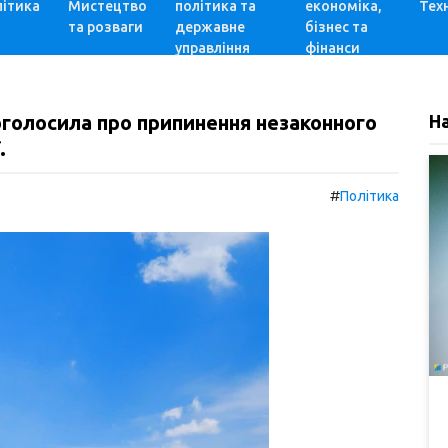
ітика
Мистецтво
політика та
економіка,
Техн
та розваги
державне
бізнес та
управління
фінанси
голосила про припинення незаконного
Н
.
#
Політика