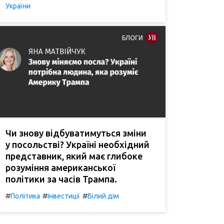
України
Чи знову відбуватимуться зміни
у посольстві? Україні необхідний
представник, який має глибоке
розуміння американської
політики за часів Трампа.
#
#
#
Політика
Інвестиції
Білий дім