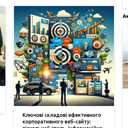
А
Ключові складові ефективного
корпоративного веб-сайту:
візуальний стиль, інформаційне