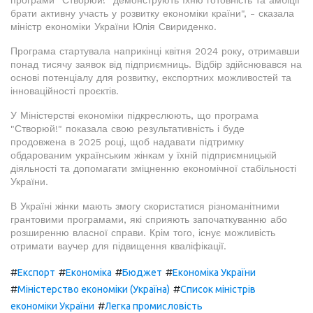
програми "Створюй!" демонструють їхню готовність та амбіції
брати активну участь у розвитку економіки країни", - сказала
міністр економіки України Юлія Свириденко.
Програма стартувала наприкінці квітня 2024 року, отримавши
понад тисячу заявок від підприємниць. Відбір здійснювався на
основі потенціалу для розвитку, експортних можливостей та
інноваційності проєктів.
У Міністерстві економіки підкреслюють, що програма
"Створюй!" показала свою результативність і буде
продовжена в 2025 році, щоб надавати підтримку
обдарованим українським жінкам у їхній підприємницькій
діяльності та допомагати зміцненню економічної стабільності
України.
В Україні жінки мають змогу скористатися різноманітними
грантовими програмами, які сприяють започаткуванню або
розширенню власної справи. Крім того, існує можливість
отримати ваучер для підвищення кваліфікації.
#
#
#
#
Експорт
Економіка
Бюджет
Економіка України
#
#
Міністерство економіки (Україна)
Список міністрів
#
економіки України
Легка промисловість