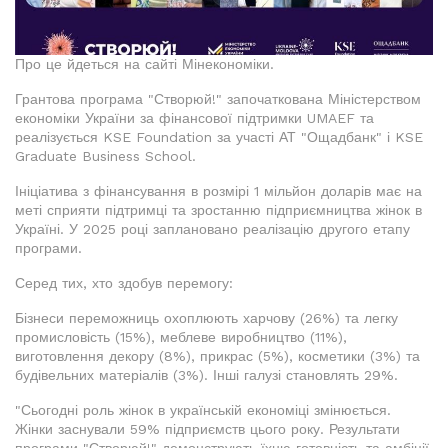
Про це йдеться на сайті Мінекономіки.
Грантова програма "Створюй!" започаткована Міністерством
економіки України за фінансової підтримки UMAEF та
реалізується KSE Foundation за участі АТ "Ощадбанк" і KSE
Graduate Business School.
Ініціатива з фінансування в розмірі 1 мільйон доларів має на
меті сприяти підтримці та зростанню підприємництва жінок в
Україні. У 2025 році заплановано реалізацію другого етапу
програми.
Серед тих, хто здобув перемогу:
Бізнеси переможниць охоплюють харчову (26%) та легку
промисловість (15%), меблеве виробництво (11%),
виготовлення декору (8%), прикрас (5%), косметики (3%) та
будівельних матеріалів (3%). Інші галузі становлять 29%.
"Сьогодні роль жінок в українській економіці змінюється.
Жінки заснували 59% підприємств цього року. Результати