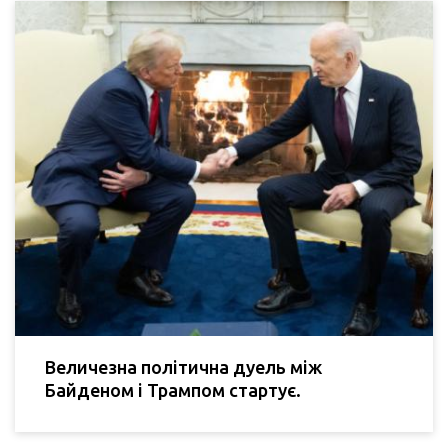
Величезна політична дуель між
Байденом і Трампом стартує.